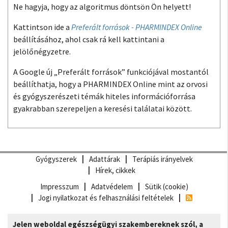
Ne hagyja, hogy az algoritmus döntsön Ön helyett!
Kattintson ide a
Preferált források - PHARMINDEX Online
beállításához, ahol csak rá kell kattintani a
jelölőnégyzetre.
A Google új „Preferált források” funkciójával mostantól
beállíthatja, hogy a PHARMINDEX Online mint az orvosi
és gyógyszerészeti témák hiteles információforrása
gyakrabban szerepeljen a keresési találatai között.
Gyógyszerek
Adattárak
Terápiás irányelvek
Hírek, cikkek
Impresszum
Adatvédelem
Sütik (cookie)
Jogi nyilatkozat és felhasználási feltételek
Jelen weboldal egészségügyi szakembereknek szól, a