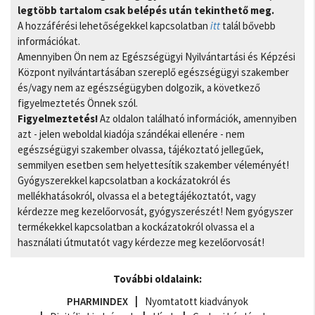
legtöbb tartalom csak belépés után tekinthető meg.
A hozzáférési lehetőségekkel kapcsolatban
itt
talál bővebb
információkat.
Amennyiben Ön nem az Egészségügyi Nyilvántartási és Képzési
Központ nyilvántartásában szereplő egészségügyi szakember
és/vagy nem az egészségügyben dolgozik, a következő
figyelmeztetés Önnek szól.
Figyelmeztetés!
Az oldalon található információk, amennyiben
azt - jelen weboldal kiadója szándékai ellenére - nem
egészségügyi szakember olvassa, tájékoztató jellegűek,
semmilyen esetben sem helyettesítik szakember véleményét!
Gyógyszerekkel kapcsolatban a kockázatokról és
mellékhatásokról, olvassa el a betegtájékoztatót, vagy
kérdezze meg kezelőorvosát, gyógyszerészét! Nem gyógyszer
termékekkel kapcsolatban a kockázatokról olvassa el a
használati útmutatót vagy kérdezze meg kezelőorvosát!
További oldalaink:
PHARMINDEX
Nyomtatott kiadványok