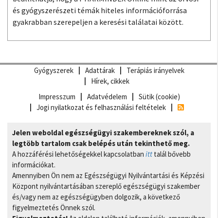
és gyógyszerészeti témák hiteles információforrása
gyakrabban szerepeljen a keresési találatai között.
Gyógyszerek
Adattárak
Terápiás irányelvek
Hírek, cikkek
Impresszum
Adatvédelem
Sütik (cookie)
Jogi nyilatkozat és felhasználási feltételek
Jelen weboldal egészségügyi szakembereknek szól, a
legtöbb tartalom csak belépés után tekinthető meg.
A hozzáférési lehetőségekkel kapcsolatban
itt
talál bővebb
információkat.
Amennyiben Ön nem az Egészségügyi Nyilvántartási és Képzési
Központ nyilvántartásában szereplő egészségügyi szakember
és/vagy nem az egészségügyben dolgozik, a következő
figyelmeztetés Önnek szól.