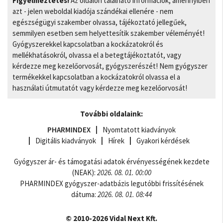
Figyelmeztetés!
Az oldalon található információk, amennyiben
azt - jelen weboldal kiadója szándékai ellenére - nem
egészségügyi szakember olvassa, tájékoztató jellegűek,
semmilyen esetben sem helyettesítik szakember véleményét!
Gyógyszerekkel kapcsolatban a kockázatokról és
mellékhatásokról, olvassa el a betegtájékoztatót, vagy
kérdezze meg kezelőorvosát, gyógyszerészét! Nem gyógyszer
termékekkel kapcsolatban a kockázatokról olvassa el a
használati útmutatót vagy kérdezze meg kezelőorvosát!
További oldalaink:
PHARMINDEX
Nyomtatott kiadványok
Digitális kiadványok
Hírek
Gyakori kérdések
Gyógyszer ár- és támogatási adatok érvényességének kezdete
(NEAK):
2026. 08. 01. 00:00
PHARMINDEX gyógyszer-adatbázis legutóbbi frissítésének
dátuma:
2026. 08. 01. 08:44
© 2010-2026 Vidal Next Kft.