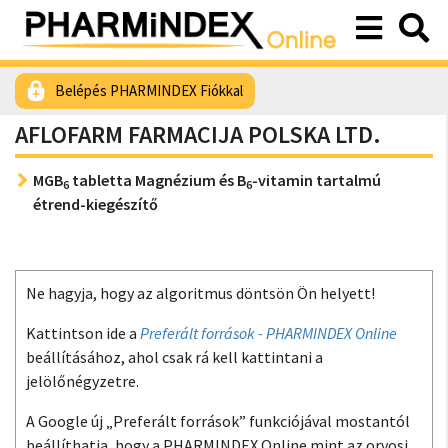
Belépés PHARMINDEX Fiókkal
AFLOFARM FARMACIJA POLSKA LTD.
MGB
tabletta Magnézium és B
-vitamin tartalmú
6
6
étrend-kiegészítő
Ne hagyja, hogy az algoritmus döntsön Ön helyett!
Kattintson ide a
Preferált források - PHARMINDEX Online
beállításához, ahol csak rá kell kattintani a
jelölőnégyzetre.
A Google új „Preferált források” funkciójával mostantól
beállíthatja, hogy a PHARMINDEX Online mint az orvosi