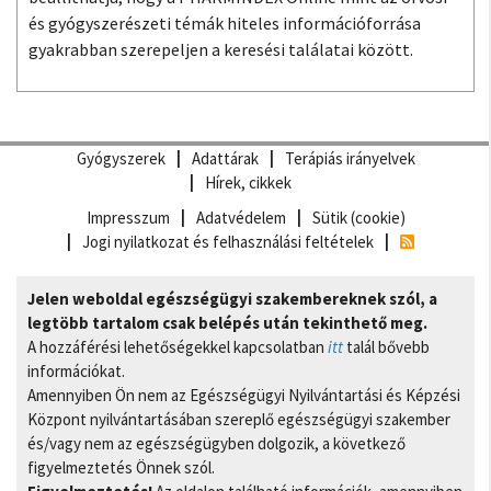
és gyógyszerészeti témák hiteles információforrása
gyakrabban szerepeljen a keresési találatai között.
Gyógyszerek
Adattárak
Terápiás irányelvek
Hírek, cikkek
Impresszum
Adatvédelem
Sütik (cookie)
Jogi nyilatkozat és felhasználási feltételek
Jelen weboldal egészségügyi szakembereknek szól, a
legtöbb tartalom csak belépés után tekinthető meg.
A hozzáférési lehetőségekkel kapcsolatban
itt
talál bővebb
információkat.
Amennyiben Ön nem az Egészségügyi Nyilvántartási és Képzési
Központ nyilvántartásában szereplő egészségügyi szakember
és/vagy nem az egészségügyben dolgozik, a következő
figyelmeztetés Önnek szól.