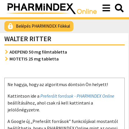
Belépés PHARMINDEX Fiókkal
WALTER RITTER
ADEPEND 50 mg filmtabletta
MOTETIS 25 mg tabletta
Ne hagyja, hogy az algoritmus döntsön Ön helyett!
Kattintson ide a
Preferált források - PHARMINDEX Online
beállításához, ahol csak rá kell kattintani a
jelölőnégyzetre.
A Google új „Preferált források” funkciójával mostantól
beállíthatja, hogy a PHARMINDEX Online mint az orvosi