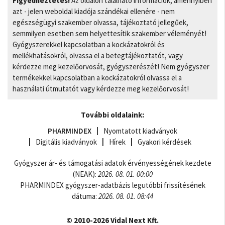
Figyelmeztetés!
Az oldalon található információk, amennyiben
azt - jelen weboldal kiadója szándékai ellenére - nem
egészségügyi szakember olvassa, tájékoztató jellegűek,
semmilyen esetben sem helyettesítik szakember véleményét!
Gyógyszerekkel kapcsolatban a kockázatokról és
mellékhatásokról, olvassa el a betegtájékoztatót, vagy
kérdezze meg kezelőorvosát, gyógyszerészét! Nem gyógyszer
termékekkel kapcsolatban a kockázatokról olvassa el a
használati útmutatót vagy kérdezze meg kezelőorvosát!
További oldalaink:
PHARMINDEX
Nyomtatott kiadványok
Digitális kiadványok
Hírek
Gyakori kérdések
Gyógyszer ár- és támogatási adatok érvényességének kezdete
(NEAK):
2026. 08. 01. 00:00
PHARMINDEX gyógyszer-adatbázis legutóbbi frissítésének
dátuma:
2026. 08. 01. 08:44
© 2010-2026 Vidal Next Kft.