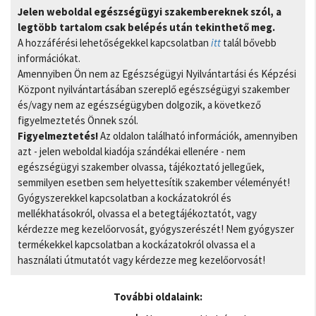
Jelen weboldal egészségügyi szakembereknek szól, a
legtöbb tartalom csak belépés után tekinthető meg.
A hozzáférési lehetőségekkel kapcsolatban
itt
talál bővebb
információkat.
Amennyiben Ön nem az Egészségügyi Nyilvántartási és Képzési
Központ nyilvántartásában szereplő egészségügyi szakember
és/vagy nem az egészségügyben dolgozik, a következő
figyelmeztetés Önnek szól.
Figyelmeztetés!
Az oldalon található információk, amennyiben
azt - jelen weboldal kiadója szándékai ellenére - nem
egészségügyi szakember olvassa, tájékoztató jellegűek,
semmilyen esetben sem helyettesítik szakember véleményét!
Gyógyszerekkel kapcsolatban a kockázatokról és
mellékhatásokról, olvassa el a betegtájékoztatót, vagy
kérdezze meg kezelőorvosát, gyógyszerészét! Nem gyógyszer
termékekkel kapcsolatban a kockázatokról olvassa el a
használati útmutatót vagy kérdezze meg kezelőorvosát!
További oldalaink: