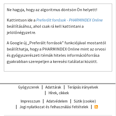
Ne hagyja, hogy az algoritmus döntsön Ön helyett!
Kattintson ide a
Preferált források - PHARMINDEX Online
beállításához, ahol csak rá kell kattintani a
jelölőnégyzetre.
A Google új „Preferált források” funkciójával mostantól
beállíthatja, hogy a PHARMINDEX Online mint az orvosi
és gyógyszerészeti témák hiteles információforrása
gyakrabban szerepeljen a keresési találatai között.
Gyógyszerek
Adattárak
Terápiás irányelvek
Hírek, cikkek
Impresszum
Adatvédelem
Sütik (cookie)
Jogi nyilatkozat és felhasználási feltételek