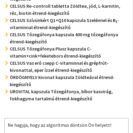
CELSUS Re-controll tabletta Zöldtea, jód, L-karnitin,
réz, biotin étrend-kiegészítő
CELSUS Szívünkért Q1+Q10 kapszula Szelénnel és B
-
1
vitaminnal étrend-kiegészítő
CELSUS Tőzegáfonya kapszula 400 mg tőzegáfonya
étrend-kiegészítő
CELSUS Tőzegáfonya Plusz kapszula C-
vitamin+cink+feketebors étrend-kiegészítő
CELSUS Vas erő csepp C-vitaminnal és grépfrút-
kivonattal, eper ízzel étrend-kiegészítő
ÖRDÖGNYELV kivonat kapszula Zöldteával étrend-
kiegészítő
UROVITAL kapszula Tőzegáfonya, bíbor kasvirág,
fokhagyma tartalmú étrend-kiegészítő
Ne hagyja, hogy az algoritmus döntsön Ön helyett!