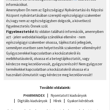
információkat.
Amennyiben Ön nem az Egészségügyi Nyilvántartási és Képzési
Központ nyilvántartásában szereplő egészségügyi szakember
és/vagy nem az egészségügyben dolgozik, a következő
figyelmeztetés Önnek szól.
Figyelmeztetés!
Az oldalon található információk, amennyiben
azt - jelen weboldal kiadója szándékai ellenére - nem
egészségügyi szakember olvassa, tájékoztató jellegűek,
semmilyen esetben sem helyettesítik szakember véleményét!
Gyógyszerekkel kapcsolatban a kockázatokról és
mellékhatásokról, olvassa el a betegtájékoztatót, vagy
kérdezze meg kezelőorvosát, gyógyszerészét! Nem gyógyszer
termékekkel kapcsolatban a kockázatokról olvassa el a
használati útmutatót vagy kérdezze meg kezelőorvosát!
További oldalaink:
PHARMINDEX
Nyomtatott kiadványok
Digitális kiadványok
Hírek
Gyakori kérdések