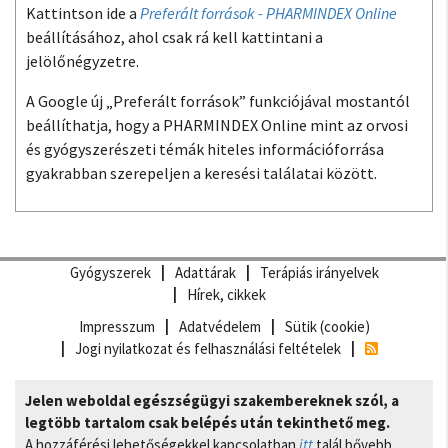
Kattintson ide a
Preferált források - PHARMINDEX Online
beállításához, ahol csak rá kell kattintani a
jelölőnégyzetre.
A Google új „Preferált források” funkciójával mostantól
beállíthatja, hogy a PHARMINDEX Online mint az orvosi
és gyógyszerészeti témák hiteles információforrása
gyakrabban szerepeljen a keresési találatai között.
Gyógyszerek
Adattárak
Terápiás irányelvek
Hírek, cikkek
Impresszum
Adatvédelem
Sütik (cookie)
Jogi nyilatkozat és felhasználási feltételek
Jelen weboldal egészségügyi szakembereknek szól, a
legtöbb tartalom csak belépés után tekinthető meg.
A hozzáférési lehetőségekkel kapcsolatban
itt
talál bővebb