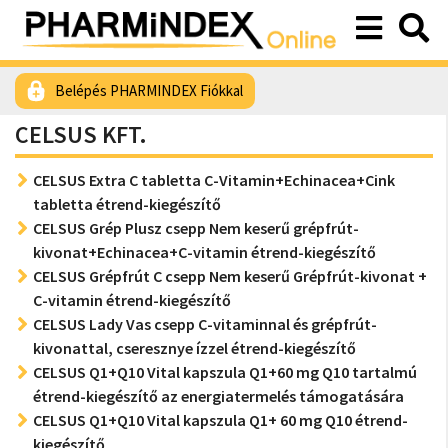
Belépés PHARMINDEX Fiókkal
CELSUS KFT.
CELSUS Extra C tabletta C-Vitamin+Echinacea+Cink
tabletta étrend-kiegészítő
CELSUS Grép Plusz csepp Nem keserű grépfrút-
kivonat+Echinacea+C-vitamin étrend-kiegészítő
CELSUS Grépfrút C csepp Nem keserű Grépfrút-kivonat +
C-vitamin étrend-kiegészítő
CELSUS Lady Vas csepp C-vitaminnal és grépfrút-
kivonattal, cseresznye ízzel étrend-kiegészítő
CELSUS Q1+Q10 Vital kapszula Q1+60 mg Q10 tartalmú
étrend-kiegészítő az energiatermelés támogatására
CELSUS Q1+Q10 Vital kapszula Q1+ 60 mg Q10 étrend-
kiegészítő