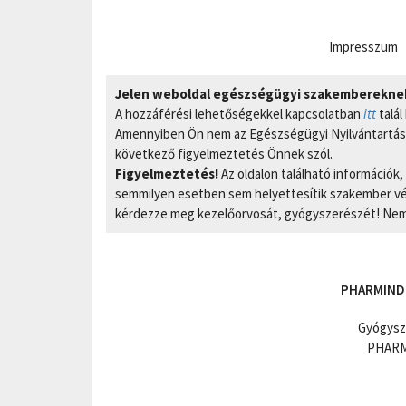
Impresszum
Jelen weboldal egészségügyi szakembereknek 
A hozzáférési lehetőségekkel kapcsolatban
itt
talál
Amennyiben Ön nem az Egészségügyi Nyilvántartási
következő figyelmeztetés Önnek szól.
Figyelmeztetés!
Az oldalon található információk
semmilyen esetben sem helyettesítik szakember vél
kérdezze meg kezelőorvosát, gyógyszerészét! Nem 
PHARMIND
Gyógysz
PHARMI