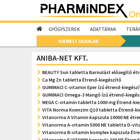
GYÓGYSZEREK
ADATTÁRAK
TERÁP
KIEMELT OLDALAK
ANIBA-NET KFT.
BEAUTY Sun tabletta Barnulást elősegítő ét
Ca Mg Zn tabletta Étrend-kiegészítő
GUMIMACI C-vitamin Eper ízű étrend-kiegész
GUMIMACI Omega-3 Mangó ízű étrend-kiegés
MEGA C-vitamin tabletta 1000 mg Étrend-kie
VITA Norma Koenzim Q10 tabletta Étrend-ki
Vitanorma A Vitamin kapszula 10000 NE étre
Vitanorma A-vitamin 5000 NE tabletta D-vit
Vitanorma B-vitamin komplex kapszula Étre
Vitanorma E VITAMIN kapszula 300 NE Étrend