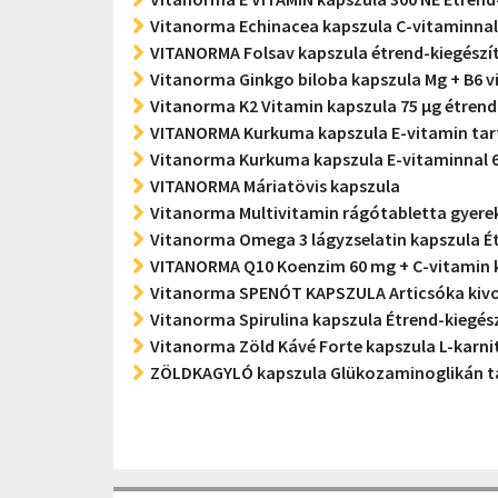
Vitanorma Echinacea kapszula C-vitaminnal
VITANORMA Folsav kapszula étrend-kiegészí
Vitanorma Ginkgo biloba kapszula Mg + B6 v
Vitanorma K2 Vitamin kapszula 75 µg étrend
VITANORMA Kurkuma kapszula E-vitamin tar
Vitanorma Kurkuma kapszula E-vitaminnal 60
VITANORMA Máriatövis kapszula
Vitanorma Multivitamin rágótabletta gyereke
Vitanorma Omega 3 lágyzselatin kapszula É
VITANORMA Q10 Koenzim 60 mg + C-vitamin ka
Vitanorma SPENÓT KAPSZULA Articsóka kivo
Vitanorma Spirulina kapszula Étrend-kiegés
Vitanorma Zöld Kávé Forte kapszula L-karni
ZÖLDKAGYLÓ kapszula Glükozaminoglikán ta