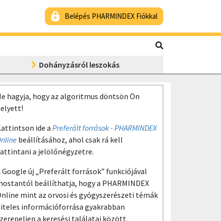
Belépés PHARMINDEX Fiókkal
Dohányzásról leszokás
e hagyja, hogy az algoritmus döntsön Ön
elyett!
attintson ide a
Preferált források - PHARMINDEX
nline
beállításához, ahol csak rá kell
attintani a jelölőnégyzetre.
 Google új „Preferált források” funkciójával
ostantól beállíthatja, hogy a PHARMINDEX
nline mint az orvosi és gyógyszerészeti témák
iteles információforrása gyakrabban
zerepeljen a keresési találatai között.