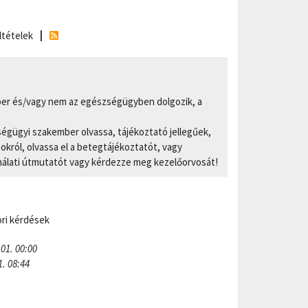
ltételek
er és/vagy nem az egészségügyben dolgozik, a
ségügyi szakember olvassa, tájékoztató jellegűek,
ról, olvassa el a betegtájékoztatót, vagy
nálati útmutatót vagy kérdezze meg kezelőorvosát!
ri kérdések
 01. 00:00
1. 08:44