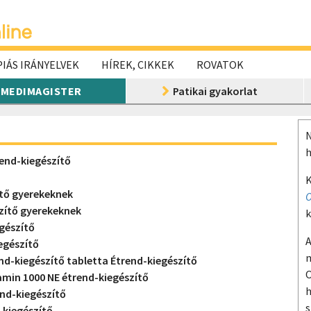
IÁS IRÁNYELVEK
HÍREK, CIKKEK
ROVATOK
MEDIMAGISTER
Patikai gyakorlat
N
h
rend-kiegészítő
K
ítő gyerekeknek
O
zítő gyerekeknek
k
gészítő
A
egészítő
m
nd-kiegészítő tabletta Étrend-kiegészítő
O
amin 1000 NE étrend-kiegészítő
h
nd-kiegészítő
s
-kiegészítő