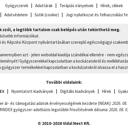
Gyógyszerek
Adattárak
Terápiás irányelvek
Hírek, cikkek
Adatvédelem
Sütik (cookie)
Jogi nyilatkozat és felhasználási fe
szól, a legtöbb tartalom csak belépés után tekinthető meg.
 bővebb információkat.
 és Képzési Központ nyilvántartásában szereplő egészségügyi szakemb
, amennyiben azt - jelen weboldal kiadója szándékai ellenére - nem egész
eményét! Gyógyszerekkel kapcsolatban a kockázatokról és mellékhatások
gyógyszer termékekkel kapcsolatban a kockázatokról olvassa el a hasz
További oldalaink:
EX
Nyomtatott kiadványok
Digitális kiadványok
Hírek
Gyako
er ár- és támogatási adatok érvényességének kezdete (NEAK):
2026. 08.
NDEX gyógyszer-adatbázis legutóbbi frissítésének dátuma:
2026. 08. 0
© 2010-2026 Vidal Next Kft.