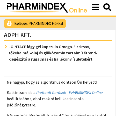
Belépés PHARMINDEX Fiókkal
ADPH KFT.
JOINTACE lágy gél kapszula Omega-3 zsírsav,
tőkehalmáj-olaj és glükózamin tartalmú étrend-
kiegészítő a rugalmas és hajlékony ízületekért
Ne hagyja, hogy az algoritmus döntsön Ön helyett!
Kattintson ide a
Preferált források - PHARMINDEX Online
beállításához, ahol csak rá kell kattintani a
jelölőnégyzetre.
A Google új „Preferált források” funkciójával mostantól