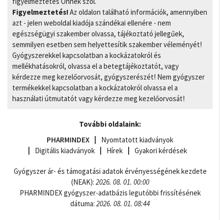
figyelmeztetés Önnek szól.
Figyelmeztetés!
Az oldalon található információk, amennyiben
azt - jelen weboldal kiadója szándékai ellenére - nem
egészségügyi szakember olvassa, tájékoztató jellegűek,
semmilyen esetben sem helyettesítik szakember véleményét!
Gyógyszerekkel kapcsolatban a kockázatokról és
mellékhatásokról, olvassa el a betegtájékoztatót, vagy
kérdezze meg kezelőorvosát, gyógyszerészét! Nem gyógyszer
termékekkel kapcsolatban a kockázatokról olvassa el a
használati útmutatót vagy kérdezze meg kezelőorvosát!
További oldalaink:
PHARMINDEX
Nyomtatott kiadványok
Digitális kiadványok
Hírek
Gyakori kérdések
Gyógyszer ár- és támogatási adatok érvényességének kezdete
(NEAK):
2026. 08. 01. 00:00
PHARMINDEX gyógyszer-adatbázis legutóbbi frissítésének
dátuma:
2026. 08. 01. 08:44