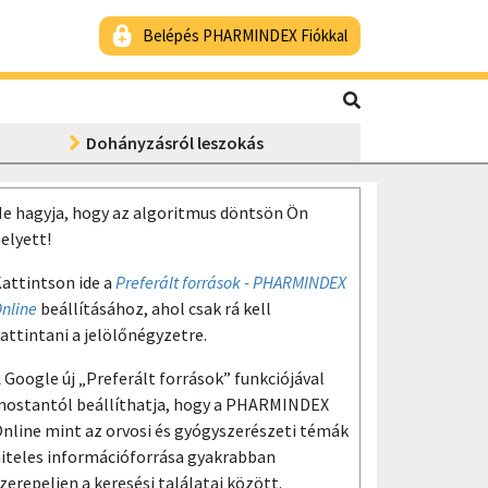
Belépés PHARMINDEX Fiókkal
Dohányzásról leszokás
e hagyja, hogy az algoritmus döntsön Ön
elyett!
attintson ide a
Preferált források - PHARMINDEX
nline
beállításához, ahol csak rá kell
attintani a jelölőnégyzetre.
 Google új „Preferált források” funkciójával
ostantól beállíthatja, hogy a PHARMINDEX
nline mint az orvosi és gyógyszerészeti témák
iteles információforrása gyakrabban
zerepeljen a keresési találatai között.