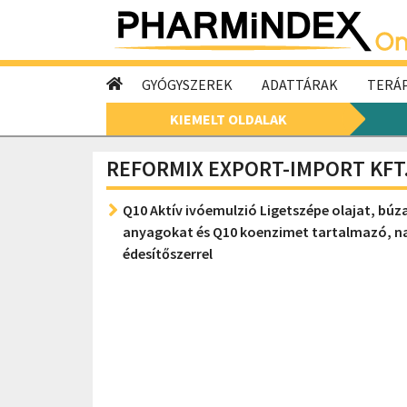
GYÓGYSZEREK
ADATTÁRAK
TERÁP
KIEMELT OLDALAK
REFORMIX EXPORT-IMPORT KFT
Q10 Aktív ivóemulzió Ligetszépe olajat, bú
anyagokat és Q10 koenzimet tartalmazó, na
édesítőszerrel