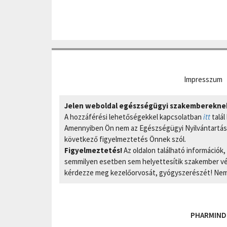
Impresszum
Jelen weboldal egészségügyi szakembereknek 
A hozzáférési lehetőségekkel kapcsolatban
itt
talál
Amennyiben Ön nem az Egészségügyi Nyilvántartási
következő figyelmeztetés Önnek szól.
Figyelmeztetés!
Az oldalon található információk
semmilyen esetben sem helyettesítik szakember vél
kérdezze meg kezelőorvosát, gyógyszerészét! Nem 
PHARMIND