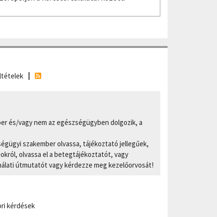
ltételek
er és/vagy nem az egészségügyben dolgozik, a
ségügyi szakember olvassa, tájékoztató jellegűek,
ról, olvassa el a betegtájékoztatót, vagy
nálati útmutatót vagy kérdezze meg kezelőorvosát!
ri kérdések