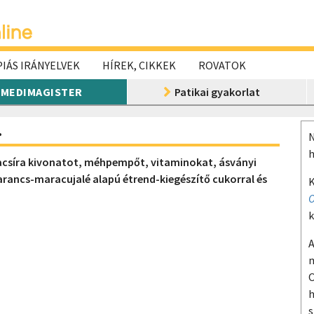
IÁS IRÁNYELVEK
HÍREK, CIKKEK
ROVATOK
MEDIMAGISTER
Patikai gyakorlat
.
N
h
zacsíra kivonatot, méhpempőt, vitaminokat, ásványi
rancs-maracujalé alapú étrend-kiegészítő cukorral és
K
O
k
A
m
O
h
s