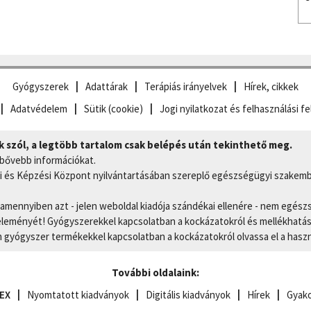
Gyógyszerek
Adattárak
Terápiás irányelvek
Hírek, cikkek
Adatvédelem
Sütik (cookie)
Jogi nyilatkozat és felhasználási fe
szól, a legtöbb tartalom csak belépés után tekinthető meg.
 bővebb információkat.
 és Képzési Központ nyilvántartásában szereplő egészségügyi szakemb
, amennyiben azt - jelen weboldal kiadója szándékai ellenére - nem egész
eményét! Gyógyszerekkel kapcsolatban a kockázatokról és mellékhatások
gyógyszer termékekkel kapcsolatban a kockázatokról olvassa el a hasz
További oldalaink:
EX
Nyomtatott kiadványok
Digitális kiadványok
Hírek
Gyako