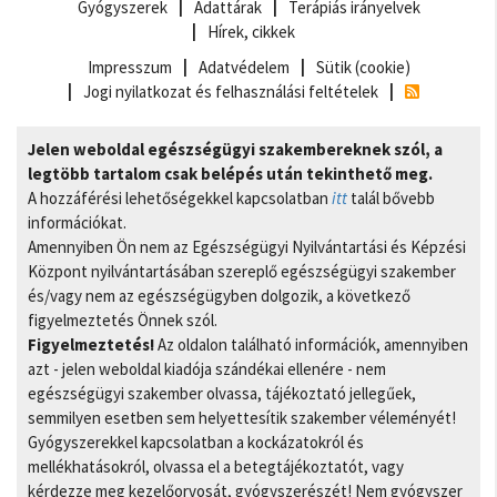
Gyógyszerek
Adattárak
Terápiás irányelvek
Hírek, cikkek
Impresszum
Adatvédelem
Sütik (cookie)
Jogi nyilatkozat és felhasználási feltételek
Jelen weboldal egészségügyi szakembereknek szól, a
legtöbb tartalom csak belépés után tekinthető meg.
A hozzáférési lehetőségekkel kapcsolatban
itt
talál bővebb
információkat.
Amennyiben Ön nem az Egészségügyi Nyilvántartási és Képzési
Központ nyilvántartásában szereplő egészségügyi szakember
és/vagy nem az egészségügyben dolgozik, a következő
figyelmeztetés Önnek szól.
Figyelmeztetés!
Az oldalon található információk, amennyiben
azt - jelen weboldal kiadója szándékai ellenére - nem
egészségügyi szakember olvassa, tájékoztató jellegűek,
semmilyen esetben sem helyettesítik szakember véleményét!
Gyógyszerekkel kapcsolatban a kockázatokról és
mellékhatásokról, olvassa el a betegtájékoztatót, vagy
kérdezze meg kezelőorvosát, gyógyszerészét! Nem gyógyszer