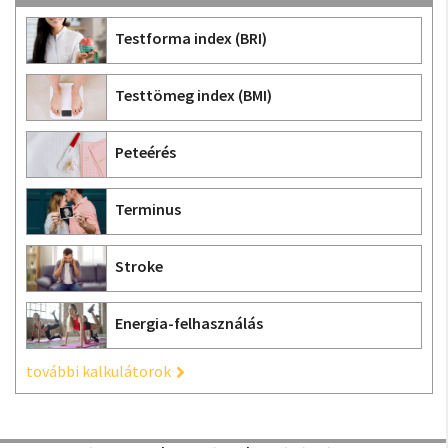
Testforma index (BRI)
Testtömeg index (BMI)
Peteérés
Terminus
Stroke
Energia-felhasználás
további kalkulátorok