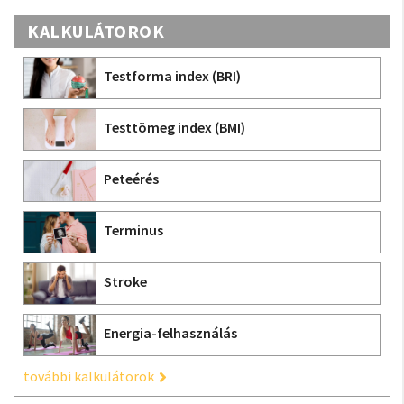
KALKULÁTOROK
Testforma index (BRI)
Testtömeg index (BMI)
Peteérés
Terminus
Stroke
Energia-felhasználás
további kalkulátorok