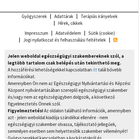
Gyógyszerek
Adattárak
Terápiás irányelvek
Hírek, cikkek
Impresszum
Adatvédelem
Sütik (cookie)
Jogi nyilatkozat és felhasználási feltételek
Jelen weboldal egészségügyi szakembereknek szól, a
legtöbb tartalom csak belépés után tekinthető meg.
A hozzáférési lehetőségekkel kapcsolatban
itt
talál bővebb
információkat.
Amennyiben Ön nem az Egészségügyi Nyilvántartási és Képzési
Központ nyilvántartásában szereplő egészségügyi szakember
és/vagy nem az egészségügyben dolgozik, a következő
figyelmeztetés Önnek szól.
Figyelmeztetés!
Az oldalon található információk, amennyiben
azt - jelen weboldal kiadója szándékai ellenére - nem
egészségügyi szakember olvassa, tájékoztató jellegűek,
semmilyen esetben sem helyettesítik szakember véleményét!
Gyógyszerekkel kapcsolatban a kockázatokról és