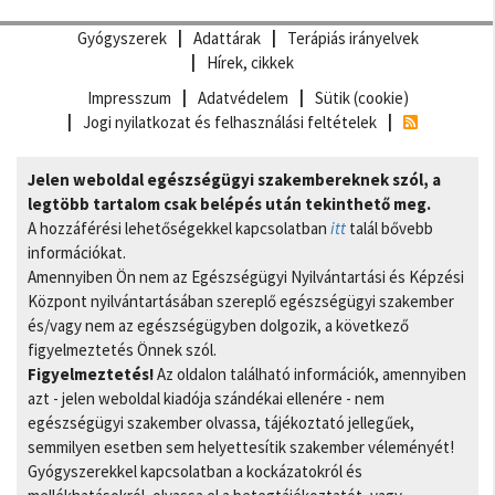
Gyógyszerek
Adattárak
Terápiás irányelvek
Hírek, cikkek
Impresszum
Adatvédelem
Sütik (cookie)
Jogi nyilatkozat és felhasználási feltételek
Jelen weboldal egészségügyi szakembereknek szól, a
legtöbb tartalom csak belépés után tekinthető meg.
A hozzáférési lehetőségekkel kapcsolatban
itt
talál bővebb
információkat.
Amennyiben Ön nem az Egészségügyi Nyilvántartási és Képzési
Központ nyilvántartásában szereplő egészségügyi szakember
és/vagy nem az egészségügyben dolgozik, a következő
figyelmeztetés Önnek szól.
Figyelmeztetés!
Az oldalon található információk, amennyiben
azt - jelen weboldal kiadója szándékai ellenére - nem
egészségügyi szakember olvassa, tájékoztató jellegűek,
semmilyen esetben sem helyettesítik szakember véleményét!
Gyógyszerekkel kapcsolatban a kockázatokról és