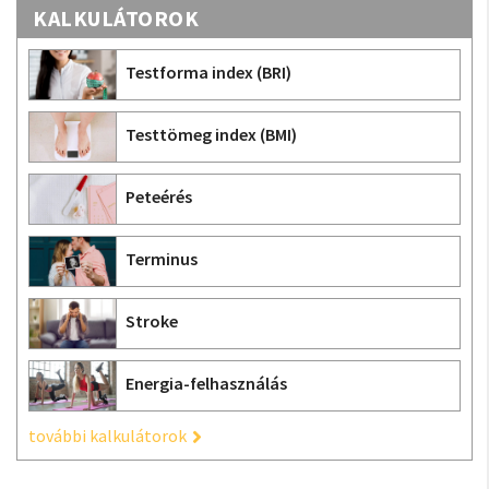
KALKULÁTOROK
Testforma index (BRI)
Testtömeg index (BMI)
Peteérés
Terminus
Stroke
Energia-felhasználás
további kalkulátorok