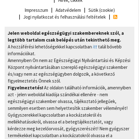
Hírek, cikkek
Impresszum
Adatvédelem
Sütik (cookie)
Jogi nyilatkozat és felhasználási feltételek
Jelen weboldal egészségügyi szakembereknek szól, a
legtöbb tartalom csak belépés után tekinthető meg.
A hozzáférési lehetőségekkel kapcsolatban
itt
talál bővebb
információkat.
Amennyiben Ön nem az Egészségügyi Nyilvántartási és Képzési
Központ nyilvántartásában szereplő egészségügyi szakember
és/vagy nem az egészségügyben dolgozik, a következő
figyelmeztetés Önnek szól.
Figyelmeztetés!
Az oldalon található információk, amennyiben
azt - jelen weboldal kiadója szándékai ellenére - nem
egészségügyi szakember olvassa, tájékoztató jellegűek,
semmilyen esetben sem helyettesítik szakember véleményét!
Gyógyszerekkel kapcsolatban a kockázatokról és
mellékhatásokról, olvassa el a betegtájékoztatót, vagy
kérdezze meg kezelőorvosát, gyógyszerészét! Nem gyógyszer
termékekkel kapcsolatban a kockázatokról olvassa el a