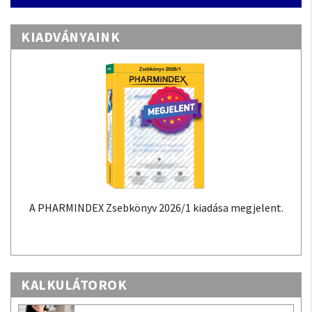
KIADVÁNYAINK
A PHARMINDEX Zsebkönyv 2026/1 kiadása megjelent.
KALKULÁTOROK