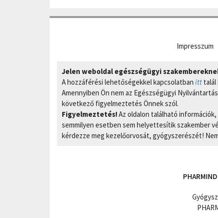
Impresszum
Jelen weboldal egészségügyi szakembereknek 
A hozzáférési lehetőségekkel kapcsolatban
itt
talál
Amennyiben Ön nem az Egészségügyi Nyilvántartási
következő figyelmeztetés Önnek szól.
Figyelmeztetés!
Az oldalon található információk
semmilyen esetben sem helyettesítik szakember vél
kérdezze meg kezelőorvosát, gyógyszerészét! Nem 
PHARMIND
Gyógysz
PHARMI