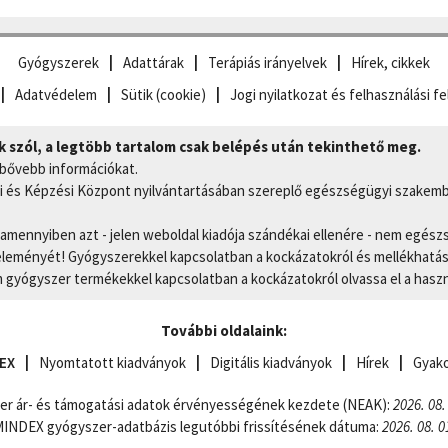
Gyógyszerek
Adattárak
Terápiás irányelvek
Hírek, cikkek
Adatvédelem
Sütik (cookie)
Jogi nyilatkozat és felhasználási fe
szól, a legtöbb tartalom csak belépés után tekinthető meg.
 bővebb információkat.
 és Képzési Központ nyilvántartásában szereplő egészségügyi szakemb
, amennyiben azt - jelen weboldal kiadója szándékai ellenére - nem egész
eményét! Gyógyszerekkel kapcsolatban a kockázatokról és mellékhatások
gyógyszer termékekkel kapcsolatban a kockázatokról olvassa el a hasz
További oldalaink:
EX
Nyomtatott kiadványok
Digitális kiadványok
Hírek
Gyako
er ár- és támogatási adatok érvényességének kezdete (NEAK):
2026. 08.
NDEX gyógyszer-adatbázis legutóbbi frissítésének dátuma:
2026. 08. 0