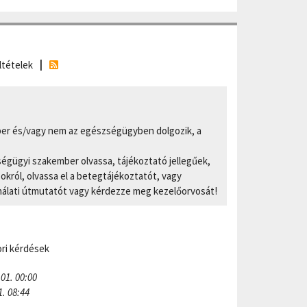
ltételek
er és/vagy nem az egészségügyben dolgozik, a
ségügyi szakember olvassa, tájékoztató jellegűek,
ról, olvassa el a betegtájékoztatót, vagy
nálati útmutatót vagy kérdezze meg kezelőorvosát!
ri kérdések
 01. 00:00
1. 08:44