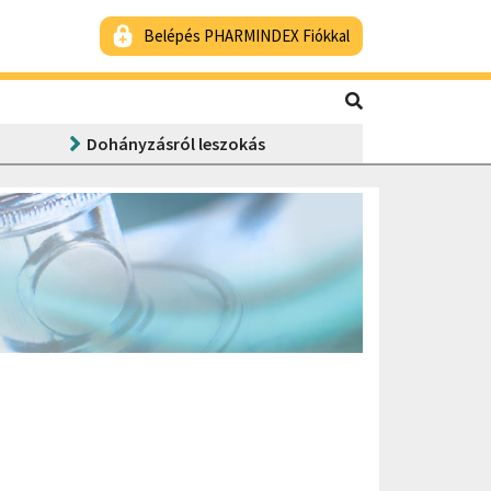
Belépés PHARMINDEX Fiókkal
Dohányzásról leszokás