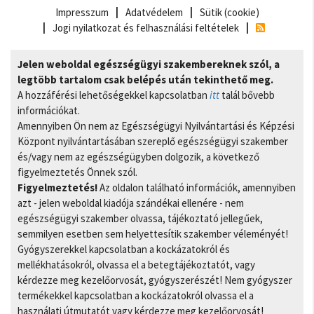
Impresszum
Adatvédelem
Sütik (cookie)
Jogi nyilatkozat és felhasználási feltételek
Jelen weboldal egészségügyi szakembereknek szól, a
legtöbb tartalom csak belépés után tekinthető meg.
A hozzáférési lehetőségekkel kapcsolatban
itt
talál bővebb
információkat.
Amennyiben Ön nem az Egészségügyi Nyilvántartási és Képzési
Központ nyilvántartásában szereplő egészségügyi szakember
és/vagy nem az egészségügyben dolgozik, a következő
figyelmeztetés Önnek szól.
Figyelmeztetés!
Az oldalon található információk, amennyiben
azt - jelen weboldal kiadója szándékai ellenére - nem
egészségügyi szakember olvassa, tájékoztató jellegűek,
semmilyen esetben sem helyettesítik szakember véleményét!
Gyógyszerekkel kapcsolatban a kockázatokról és
mellékhatásokról, olvassa el a betegtájékoztatót, vagy
kérdezze meg kezelőorvosát, gyógyszerészét! Nem gyógyszer
termékekkel kapcsolatban a kockázatokról olvassa el a
használati útmutatót vagy kérdezze meg kezelőorvosát!