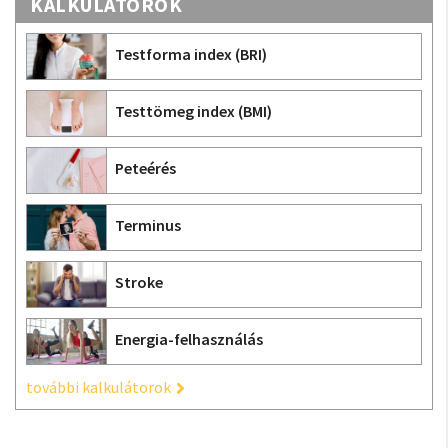
KALKULÁTOROK
Testforma index (BRI)
Testtömeg index (BMI)
Peteérés
Terminus
Stroke
Energia-felhasználás
további kalkulátorok