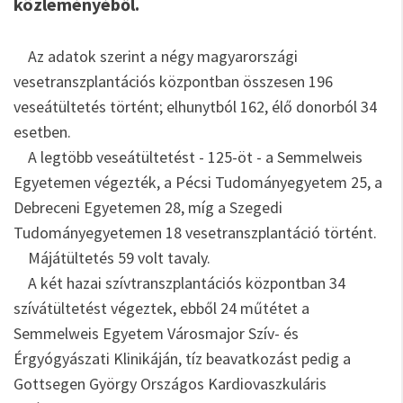
közleményéből.
Az adatok szerint a négy magyarországi
vesetranszplantációs központban összesen 196
veseátültetés történt; elhunytból 162, élő donorból 34
esetben.
A legtöbb veseátültetést - 125-öt - a Semmelweis
Egyetemen végezték, a Pécsi Tudományegyetem 25, a
Debreceni Egyetemen 28, míg a Szegedi
Tudományegyetemen 18 vesetranszplantáció történt.
Májátültetés 59 volt tavaly.
A két hazai szívtranszplantációs központban 34
szívátültetést végeztek, ebből 24 műtétet a
Semmelweis Egyetem Városmajor Szív- és
Érgyógyászati Klinikáján, tíz beavatkozást pedig a
Gottsegen György Országos Kardiovaszkuláris