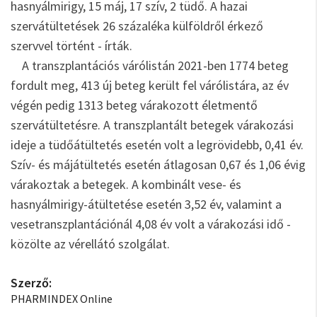
hasnyálmirigy, 15 máj, 17 szív, 2 tüdő. A hazai
szervátültetések 26 százaléka külföldről érkező
szervvel történt - írták.
A transzplantációs várólistán 2021-ben 1774 beteg
fordult meg, 413 új beteg került fel várólistára, az év
végén pedig 1313 beteg várakozott életmentő
szervátültetésre. A transzplantált betegek várakozási
ideje a tüdőátültetés esetén volt a legrövidebb, 0,41 év.
Szív- és májátültetés esetén átlagosan 0,67 és 1,06 évig
várakoztak a betegek. A kombinált vese- és
hasnyálmirigy-átültetése esetén 3,52 év, valamint a
vesetranszplantációnál 4,08 év volt a várakozási idő -
közölte az vérellátó szolgálat.
Szerző:
PHARMINDEX Online