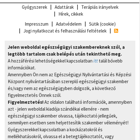
Gyógyszerek
Adattárak
Terápiás irányelvek
Hírek, cikkek
Impresszum
Adatvédelem
Sütik (cookie)
Jogi nyilatkozat és felhasználási feltételek
Jelen weboldal egészségügyi szakembereknek szól, a
legtöbb tartalom csak belépés után tekinthető meg.
A hozzáférési lehetőségekkel kapcsolatban
itt
talál bővebb
információkat.
Amennyiben Ön nem az Egészségügyi Nyilvántartási és Képzési
Központ nyilvántartásában szereplő egészségügyi szakember
és/vagy nem az egészségügyben dolgozik, a következő
figyelmeztetés Önnek szól.
Figyelmeztetés!
Az oldalon található információk, amennyiben
azt - jelen weboldal kiadója szándékai ellenére - nem
egészségügyi szakember olvassa, tájékoztató jellegűek,
semmilyen esetben sem helyettesítik szakember véleményét!
Gyógyszerekkel kapcsolatban a kockázatokról és
mellékhatásokról, olvassa el a betegtájékoztatót, vagy