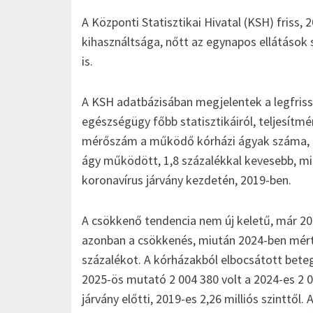
A Központi Statisztikai Hivatal (KSH) friss,
kihasználtsága, nőtt az egynapos ellátások 
is.
A KSH adatbázisában megjelentek a legfris
egészségügy főbb statisztikáiról, teljesítm
mérőszám a működő kórházi ágyak száma, és
ágy működött, 1,8 százalékkal kevesebb, mi
koronavírus járvány kezdetén, 2019-ben.
A csökkenő tendencia nem új keletű, már 201
azonban a csökkenés, miután 2024-ben mérté
százalékot. A kórházakból elbocsátott beteg
2025-ös mutató 2 004 380 volt a 2024-es 2 0
járvány előtti, 2019-es 2,26 milliós szinttől