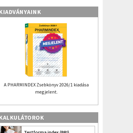
KIADVÁNYAINK
A PHARMINDEX Zsebkönyv 2026/1 kiadása
megjelent.
KALKULÁTOROK
Testforma index (BRI)