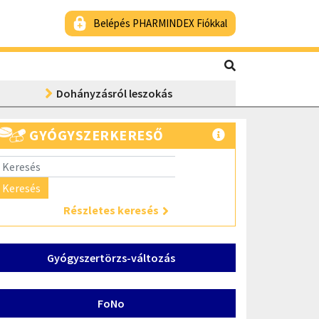
Belépés PHARMINDEX Fiókkal
Dohányzásról leszokás
GYÓGYSZERKERESŐ
Keresés
Részletes keresés
Gyógyszertörzs-változás
FoNo