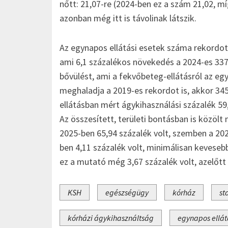
nőtt: 21,07-re (2024-ben ez a szám 21,02, mí
azonban még itt is távolinak látszik.
Az egynapos ellátási esetek száma rekordot 
ami 6,1 százalékos növekedés a 2024-es 337 
bővülést, ami a fekvőbeteg-ellátásról az egy
meghaladja a 2019-es rekordot is, akkor 345 
ellátásban mért ágykihasználási százalék 59,
Az összesített, területi bontásban is közölt
2025-ben 65,94 százalék volt, szemben a 2024
ben 4,11 százalék volt, minimálisan kevese
ez a mutató még 3,67 százalék volt, azelőt
KSH
egészségügy
kórház
st
kórházi ágykihasználtság
egynapos ellát