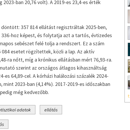
g 2023-ban 20,76 volt). A 2019-es 23,4-es érték
döntött: 357 814 ellátást regisztráltak 2025-ben,
336-hoz képest, és folytatja azt a tartós, évtizedes
napos sebészet felé tolja a rendszert. Ez a szám
084 esetet rögzítettek, közli a lap. Az aktív
48-ra nőtt, míg a krónikus ellátásban mért 76,93-ra.
 mutató szerint az országos átlagos kihasználtság
-es 64,89-cel. A kórházi halálozási százalék 2024-
bb, mint 2023-ban (4,14%). 2017-2019-es időszakban
t pedig még kedvezőbb.
t
atisztikai adatok
ellátás
ás