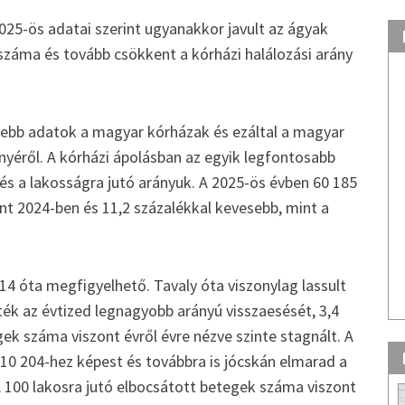
 2025-ös adatai szerint ugyanakkor javult az ágyak
száma és tovább csökkent a kórházi halálozási arány
sebb adatok a magyar kórházak és ezáltal a magyar
ényéről. A kórházi ápolásban az egyik legfontosabb
 a lakosságra jutó arányuk. A 2025-ös évben 60 185
nt 2024-ben és 11,2 százalékkal kevesebb, mint a
4 óta megfigyelhető. Tavaly óta viszonylag lassult
k az évtized legnagyobb arányú visszaesését, 3,4
ek száma viszont évről évre nézve szinte stagnált. A
10 204-hez képest és továbbra is jócskán elmarad a
. A 100 lakosra jutó elbocsátott betegek száma viszont