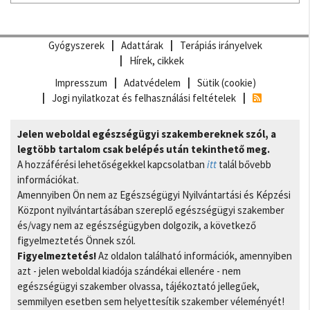
Gyógyszerek
Adattárak
Terápiás irányelvek
Hírek, cikkek
Impresszum
Adatvédelem
Sütik (cookie)
Jogi nyilatkozat és felhasználási feltételek
Jelen weboldal egészségügyi szakembereknek szól, a
legtöbb tartalom csak belépés után tekinthető meg.
A hozzáférési lehetőségekkel kapcsolatban
itt
talál bővebb
információkat.
Amennyiben Ön nem az Egészségügyi Nyilvántartási és Képzési
Központ nyilvántartásában szereplő egészségügyi szakember
és/vagy nem az egészségügyben dolgozik, a következő
figyelmeztetés Önnek szól.
Figyelmeztetés!
Az oldalon található információk, amennyiben
azt - jelen weboldal kiadója szándékai ellenére - nem
egészségügyi szakember olvassa, tájékoztató jellegűek,
semmilyen esetben sem helyettesítik szakember véleményét!