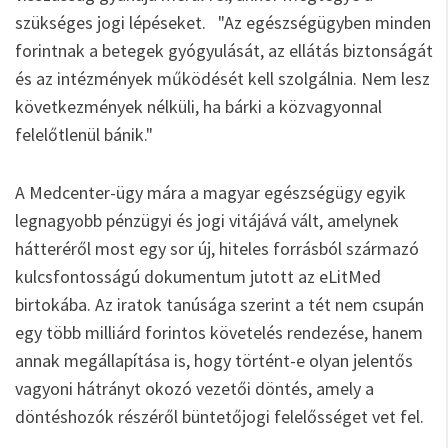
szükséges jogi lépéseket. "Az egészségügyben minden
forintnak a betegek gyógyulását, az ellátás biztonságát
és az intézmények működését kell szolgálnia. Nem lesz
következmények nélküli, ha bárki a közvagyonnal
felelőtlenül bánik."
A Medcenter-ügy mára a magyar egészségügy egyik
legnagyobb pénzügyi és jogi vitájává vált, amelynek
hátteréről most egy sor új, hiteles forrásból származó
kulcsfontosságú dokumentum jutott az eLitMed
birtokába. Az iratok tanúsága szerint a tét nem csupán
egy több milliárd forintos követelés rendezése, hanem
annak megállapítása is, hogy történt-e olyan jelentős
vagyoni hátrányt okozó vezetői döntés, amely a
döntéshozók részéről büntetőjogi felelősséget vet fel.