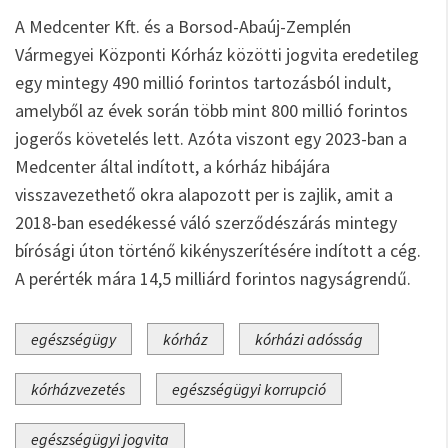
A Medcenter Kft. és a Borsod-Abaúj-Zemplén
Vármegyei Központi Kórház közötti jogvita eredetileg
egy mintegy 490 millió forintos tartozásból indult,
amelyből az évek során több mint 800 millió forintos
jogerős követelés lett. Azóta viszont egy 2023-ban a
Medcenter által indított, a kórház hibájára
visszavezethető okra alapozott per is zajlik, amit a
2018-ban esedékessé váló szerződészárás mintegy
bírósági úton történő kikényszerítésére indított a cég.
A perérték mára 14,5 milliárd forintos nagyságrendű.
egészségügy
kórház
kórházi adósság
kórházvezetés
egészségügyi korrupció
egészségügyi jogvita