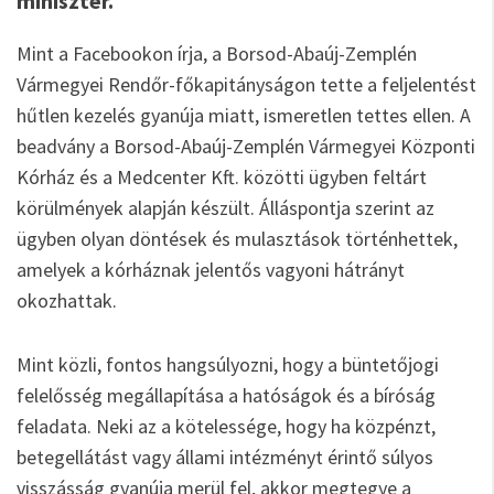
miniszter.
Mint a Facebookon írja, a Borsod-Abaúj-Zemplén
Vármegyei Rendőr-főkapitányságon tette a feljelentést
hűtlen kezelés gyanúja miatt, ismeretlen tettes ellen. A
beadvány a Borsod-Abaúj-Zemplén Vármegyei Központi
Kórház és a Medcenter Kft. közötti ügyben feltárt
körülmények alapján készült. Álláspontja szerint az
ügyben olyan döntések és mulasztások történhettek,
amelyek a kórháznak jelentős vagyoni hátrányt
okozhattak.
Mint közli, fontos hangsúlyozni, hogy a büntetőjogi
felelősség megállapítása a hatóságok és a bíróság
feladata. Neki az a kötelessége, hogy ha közpénzt,
betegellátást vagy állami intézményt érintő súlyos
visszásság gyanúja merül fel, akkor megtegye a