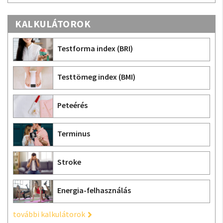
KALKULÁTOROK
Testforma index (BRI)
Testtömeg index (BMI)
Peteérés
Terminus
Stroke
Energia-felhasználás
további kalkulátorok