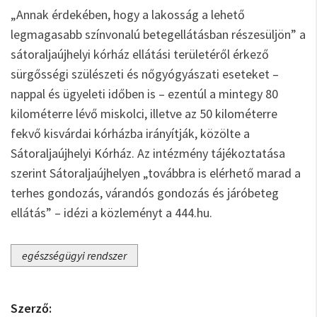
„Annak érdekében, hogy a lakosság a lehető
legmagasabb színvonalú betegellátásban részesüljön” a
sátoraljaújhelyi kórház ellátási területéről érkező
sürgősségi szülészeti és nőgyógyászati eseteket –
nappal és ügyeleti időben is – ezentúl a mintegy 80
kilométerre lévő miskolci, illetve az 50 kilométerre
fekvő kisvárdai kórházba irányítják, közölte a
Sátoraljaújhelyi Kórház. Az intézmény tájékoztatása
szerint Sátoraljaújhelyen „továbbra is elérhető marad a
terhes gondozás, várandós gondozás és járóbeteg
ellátás” – idézi a közleményt a 444.hu.
egészségügyi rendszer
Szerző: