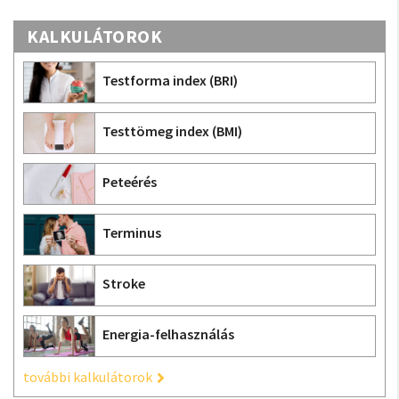
KALKULÁTOROK
Testforma index (BRI)
Testtömeg index (BMI)
Peteérés
Terminus
Stroke
Energia-felhasználás
további kalkulátorok