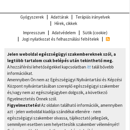
Gyógyszerek
Adattárak
Terápiás irányelvek
Hírek, cikkek
Impresszum
Adatvédelem
Sütik (cookie)
Jogi nyilatkozat és felhasználási feltételek
Jelen weboldal egészségügyi szakembereknek szól, a
legtöbb tartalom csak belépés után tekinthető meg.
A hozzáférési lehetőségekkel kapcsolatban
itt
talál bővebb
információkat.
Amennyiben Ön nem az Egészségügyi Nyilvántartási és Képzési
Központ nyilvántartásában szereplő egészségügyi szakember
és/vagy nem az egészségügyben dolgozik, a következő
figyelmeztetés Önnek szól.
Figyelmeztetés!
Az oldalon található információk, amennyiben
azt - jelen weboldal kiadója szándékai ellenére - nem
egészségügyi szakember olvassa, tájékoztató jellegűek,
semmilyen esetben sem helyettesítik szakember véleményét!