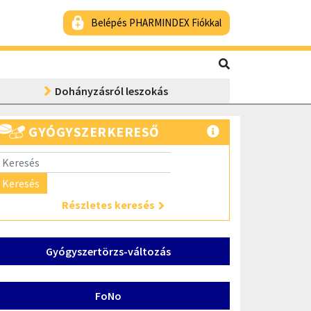
Belépés PHARMINDEX Fiókkal
Dohányzásról leszokás
GYÓGYSZERKERESŐ
Keresés
Részletes keresés
Gyógyszertörzs-változás
FoNo