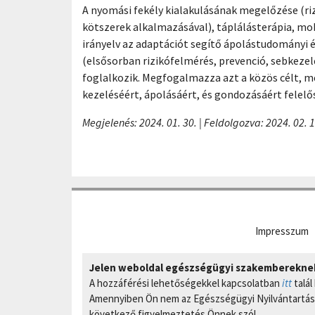
A nyomási fekély kialakulásának megelőzése (ri
kötszerek alkalmazásával), táplálásterápia, mob
irányelv az adaptációt segítő ápolástudományi 
(elsősorban rizikófelmérés, prevenció, sebkez
foglalkozik. Megfogalmazza azt a közös célt, 
kezeléséért, ápolásáért, és gondozásáért fele
Megjelenés: 2024. 01. 30.
| Feldolgozva: 2024. 02. 1
Impresszum
Jelen weboldal egészségügyi szakembereknek 
A hozzáférési lehetőségekkel kapcsolatban
itt
talál
Amennyiben Ön nem az Egészségügyi Nyilvántartási
következő figyelmeztetés Önnek szól.