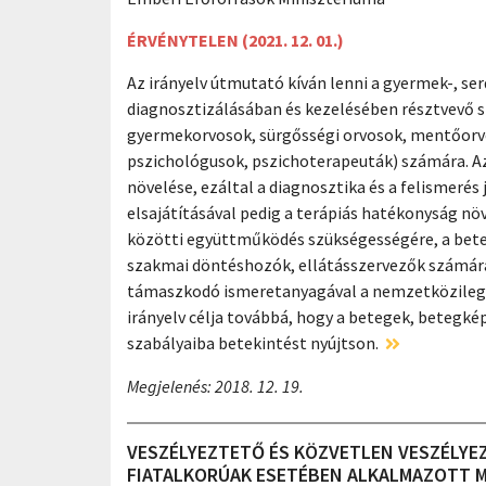
ÉRVÉNYTELEN (2021. 12. 01.)
Az irányelv útmutató kíván lenni a gyermek-, se
diagnosztizálásában és kezelésében résztvevő 
gyermekorvosok, sürgősségi orvosok, mentőorv
pszichológusok, pszichoterapeuták) számára. Az
növelése, ezáltal a diagnosztika és a felismerés
elsajátításával pedig a terápiás hatékonyság nö
közötti együttműködés szükségességére, a beteg
szakmai döntéshozók, ellátásszervezők számára 
támaszkodó ismeretanyagával a nemzetközileg e
irányelv célja továbbá, hogy a betegek, betegkép
szabályaiba betekintést nyújtson.
Megjelenés: 2018. 12. 19.
VESZÉLYEZTETŐ ÉS KÖZVETLEN VESZÉLYE
FIATALKORÚAK ESETÉBEN ALKALMAZOTT M