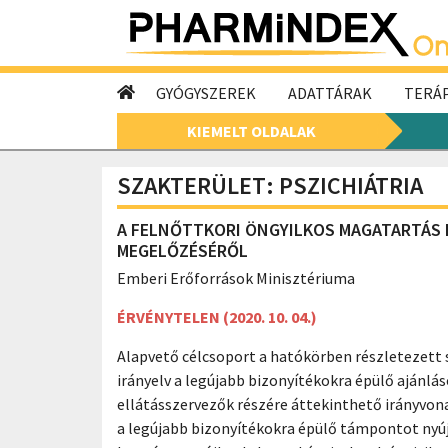
GYÓGYSZEREK
ADATTÁRAK
TERÁP
KIEMELT OLDALAK
SZAKTERÜLET: PSZICHIÁTRIA
A FELNŐTTKORI ÖNGYILKOS MAGATARTÁS 
MEGELŐZÉSÉRŐL
Emberi Erőforrások Minisztériuma
ÉRVÉNYTELEN (2020. 10. 04.)
Alapvető célcsoport a hatókörben részletezett 
irányelv a legújabb bizonyítékokra épülő ajánlás
ellátásszervezők részére áttekinthető irányvon
a legújabb bizonyítékokra épülő támpontot nyú