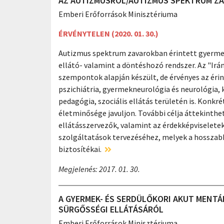
AZ AUTIZMUSRÓL/AUTIZMUS SPEKTRUM Z
Emberi Erőforrások Minisztériuma
ÉRVÉNYTELEN (2020. 01. 30.)
Autizmus spektrum zavarokban érintett gyermeke
ellátó- valamint a döntéshozó rendszer. Az "Irá
szempontok alapján készült, de érvényes az éri
pszichiátria, gyermekneurológia és neurológia, 
pedagógia, szociális ellátás területén is. Konkrét
életminősége javuljon. További célja áttekinth
ellátásszervezők, valamint az érdekképviseletek
szolgáltatások tervezéséhez, melyek a hosszab
biztosítékai.
Megjelenés: 2017. 01. 30.
A GYERMEK- ÉS SERDÜLŐKORI AKUT MENTÁ
SÜRGŐSSÉGI ELLÁTÁSÁRÓL
Emberi Erőforrások Minisztériuma