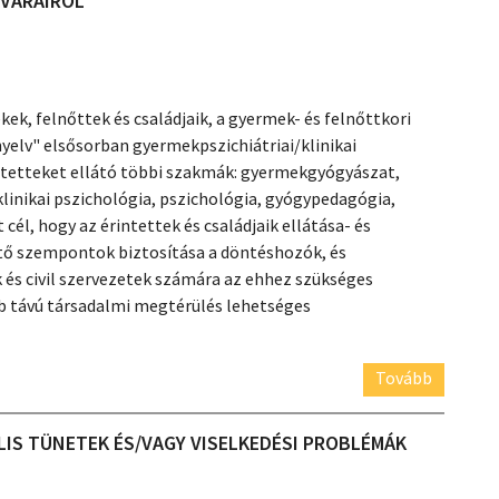
AVARAIRÓL
k, felnőttek és családjaik, a gyermek- és felnőttkori
nyelv" elsősorban gyermekpszichiátriai/klinikai
ntetteket ellátó többi szakmák: gyermekgyógyászat,
klinikai pszichológia, pszichológia, gyógypedagógia,
 cél, hogy az érintettek és családjaik ellátása- és
ető szempontok biztosítása a döntéshozók, és
 és civil szervezetek számára az ehhez szükséges
b távú társadalmi megtérülés lehetséges
Tovább
LIS TÜNETEK ÉS/VAGY VISELKEDÉSI PROBLÉMÁK