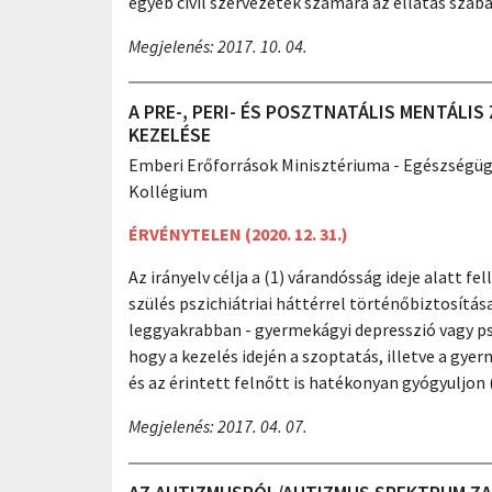
egyéb civil szervezetek számára az ellátás szabá
Megjelenés: 2017. 10. 04.
A PRE-, PERI- ÉS POSZTNATÁLIS MENTÁL
KEZELÉSE
Emberi Erőforrások Minisztériuma - Egészségüg
Kollégium
ÉRVÉNYTELEN (2020. 12. 31.)
Az irányelv célja a (1) várandósság ideje alatt fe
szülés pszichiátriai háttérrel történőbiztosítása,
leggyakrabban - gyermekágyi depresszió vagy ps
hogy a kezelés idején a szoptatás, illetve a gy
és az érintett felnőtt is hatékonyan gyógyuljon 
Megjelenés: 2017. 04. 07.