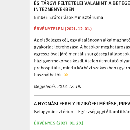
ÉS TÁRGYI FELTÉTELEI VALAMINT A BETEG
INTÉZMÉNYEKBEN
Emberi Erőforrások Minisztériuma
ÉRVÉNYTELEN (2021. 12. 01.)
Az elsődleges cél, egy általánosan alkalmazhat
gyakorlat létrehozása. A hatókör meghatározásako
agresszióval járó mentális sürgősségi állapotok
házi gyermekorvos kezdi. A jelen útmutató olya
prehospitális, mind a kórházi szakaszban (gyerm
használhatók.
Megjelenés: 2018. 12. 19.
A NYOMÁSI FEKÉLY RIZIKÓFELMÉRÉSE, PRE
Belügyminisztérium - Egészségügyi Államtitkár
ÉRVÉNYES (2027. 01. 29.)