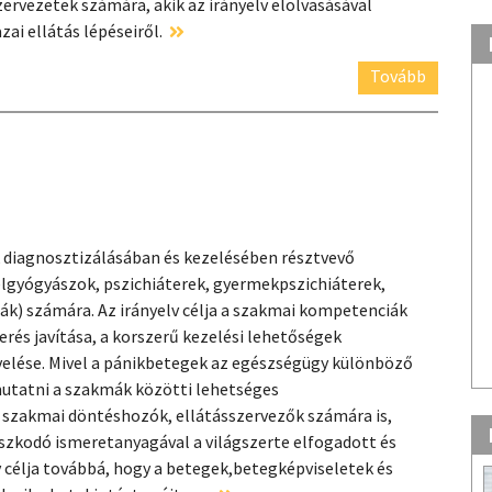
zervezetek számára, akik az irányelv elolvasásával
ai ellátás lépéseiről.
Tovább
k diagnosztizálásában és kezelésében résztvevő
lgyógyászok, pszichiáterek, gyermekpszichiáterek,
k) számára. Az irányelv célja a szakmai kompetenciák
A P
erés javítása, a korszerű kezelési lehetőségek
övelése. Mivel a pánikbetegek az egészségügy különböző
ámutatni a szakmák közötti lehetséges
 szakmai döntéshozók, ellátásszervezők számára is,
szkodó ismeretanyagával a világszerte elfogadott és
 célja továbbá, hogy a betegek,betegképviseletek és