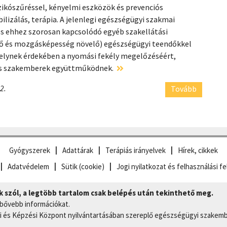
zikószűréssel, kényelmi eszközök és prevenciós
ilizálás, terápia. A jelenlegi egészségügyi szakmai
és ehhez szorosan kapcsolódó egyéb szakellátási
elő és mozgásképesség növelő) egészségügyi teendőkkel
melynek érdekében a nyomási fekély megelőzéséért,
lős szakemberek együttműködnek.
2.
Tovább
Gyógyszerek
Adattárak
Terápiás irányelvek
Hírek, cikkek
Adatvédelem
Sütik (cookie)
Jogi nyilatkozat és felhasználási fe
szól, a legtöbb tartalom csak belépés után tekinthető meg.
 bővebb információkat.
 és Képzési Központ nyilvántartásában szereplő egészségügyi szakemb