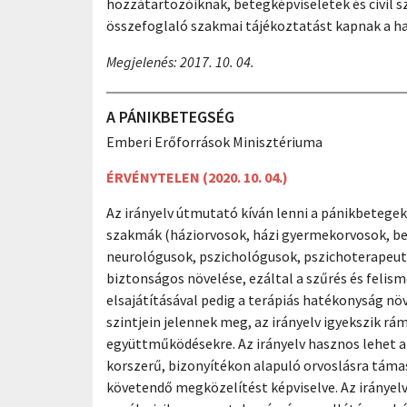
hozzátartozóiknak, betegképviseletek és civil s
összefoglaló szakmai tájékoztatást kapnak a haz
Megjelenés: 2017. 10. 04.
A PÁNIKBETEGSÉG
Emberi Erőforrások Minisztériuma
ÉRVÉNYTELEN (2020. 10. 04.)
Az irányelv útmutató kíván lenni a pánikbetege
szakmák (háziorvosok, házi gyermekorvosok, be
neurológusok, pszichológusok, pszichoterapeutá
biztonságos növelése, ezáltal a szűrés és felism
elsajátításával pedig a terápiás hatékonyság n
szintjein jelennek meg, az irányelv igyekszik r
együttműködésekre. Az irányelv hasznos lehet a
korszerű, bizonyítékon alapuló orvoslásra táma
követendő megközelítést képviselve. Az irányelv