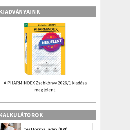
KIADVÁNYAINK
HARMINDEX Zsebkönyv 2026/1 kiadása
A PHARMINDEX Mob
megjelent.
PHARMINDEX adatokon
információs tudástár 
KALKULÁTOROK
Testforma index (BRI)