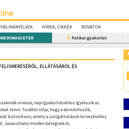
IÁS IRÁNYELVEK
HÍREK, CIKKEK
ROVATOK
MEDIMAGISTER
Patikai gyakorlat
FELISMERÉSÉRŐL, ELLÁTÁSÁRÓL ÉS
szakmák orvosai, napi gyakorlatukhoz igyekszik az
okat tenni. További célja, hogy a döntéshozók,
alat biztosítson, amely a szolgáltatások tervezéséhez
jt. Javasolható minden betegnek és