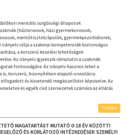
rdülőkori mentális sürgősségi állapotok
szakmák (háziorvosok, házi gyermekorvosok,
ososok, mentőtisztek/ápolók, gyermekpszichiáterek,
 irányelv célja a szakmai kompetenciák biztonságos
 javítása, a korszerű kezelési lehetőségek
velése. Az irányelv igyekszik rámutatni a szakmák
utak fontosságára. Az irányelv hasznos lehet a
is, korszerű, bizonyítékon alapuló orvoslásra
lfogadott és követendő megközelítést képviselve. Az
viseletek és egyéb civil szervezetek számára az ellátás
Tovább
ZTETŐ MAGATARTÁST MUTATÓ 0-18 ÉV KÖZÖTTI
EGELŐZŐ ÉS KORLÁTOZÓ INTÉZKEDÉSEK SZEMÉLYI