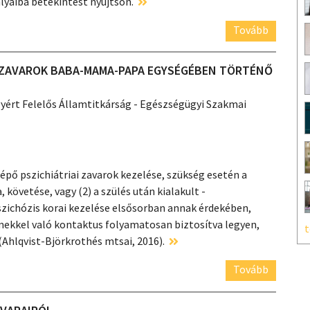
lyaiba betekintést nyújtson.
Tovább
IS ZAVAROK BABA-MAMA-PAPA EGYSÉGÉBEN TÖRTÉNŐ
yért Felelős Államtitkárság - Egészségügyi Szakmai
llépő pszichiátriai zavarok kezelése, szükség esetén a
 követése, vagy (2) a szülés után kialakult -
zichózis korai kezelése elsősorban annak érdekében,
ermekkel való kontaktus folyamatosan biztosítva legyen,
t
(Ahlqvist-Björkrothés mtsai, 2016).
Tovább