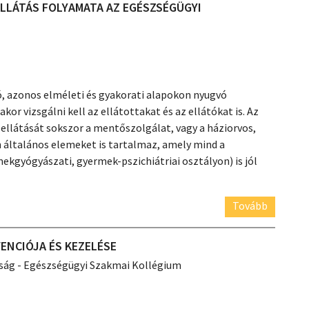
ELLÁTÁS FOLYAMATA AZ EGÉSZSÉGÜGYI
ó, azonos elméleti és gyakorati alapokon nyugvó
r vizsgálni kell az ellátottakat és az ellátókat is. Az
 ellátását sokszor a mentőszolgálat, vagy a háziorvos,
n általános elemeket is tartalmaz, amely mind a
ekgyógyászati, gyermek-pszichiátriai osztályon) is jól
Tovább
VENCIÓJA ÉS KEZELÉSE
ság - Egészségügyi Szakmai Kollégium