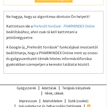
Ne hagyja, hogy az algoritmus döntsön Ön helyett!
Kattintson ide a
Preferált források - PHARMINDEX Online
beállításához, ahol csak rá kell kattintani a
jelölőnégyzetre.
A Google új „Preferált források” funkciójával mostantól
beállíthatja, hogy a PHARMINDEX Online mint az orvosi
és gyógyszerészeti témák hiteles információforrása
gyakrabban szerepeljen a keresési találatai között.
Gyógyszerek
Adattárak
Terápiás irányelvek
Hírek, cikkek
Impresszum
Adatvédelem
Sütik (cookie)
Jogi nyilatkozat és felhasználási feltételek