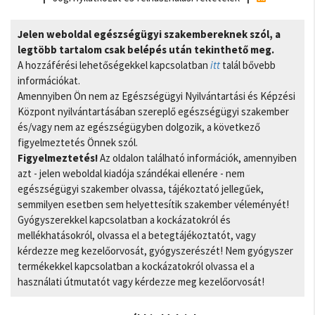
Jelen weboldal egészségügyi szakembereknek szól, a
legtöbb tartalom csak belépés után tekinthető meg.
A hozzáférési lehetőségekkel kapcsolatban
itt
talál bővebb
információkat.
Amennyiben Ön nem az Egészségügyi Nyilvántartási és Képzési
Központ nyilvántartásában szereplő egészségügyi szakember
és/vagy nem az egészségügyben dolgozik, a következő
figyelmeztetés Önnek szól.
Figyelmeztetés!
Az oldalon található információk, amennyiben
azt - jelen weboldal kiadója szándékai ellenére - nem
egészségügyi szakember olvassa, tájékoztató jellegűek,
semmilyen esetben sem helyettesítik szakember véleményét!
Gyógyszerekkel kapcsolatban a kockázatokról és
mellékhatásokról, olvassa el a betegtájékoztatót, vagy
kérdezze meg kezelőorvosát, gyógyszerészét! Nem gyógyszer
termékekkel kapcsolatban a kockázatokról olvassa el a
használati útmutatót vagy kérdezze meg kezelőorvosát!