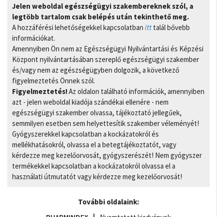
Jelen weboldal egészségügyi szakembereknek szól, a
legtöbb tartalom csak belépés után tekinthető meg.
A hozzáférési lehetőségekkel kapcsolatban
itt
talál bővebb
információkat.
Amennyiben Ön nem az Egészségügyi Nyilvántartási és Képzési
Központ nyilvántartásában szereplő egészségügyi szakember
és/vagy nem az egészségügyben dolgozik, a következő
figyelmeztetés Önnek szól.
Figyelmeztetés!
Az oldalon található információk, amennyiben
azt - jelen weboldal kiadója szándékai ellenére - nem
egészségügyi szakember olvassa, tájékoztató jellegűek,
semmilyen esetben sem helyettesítik szakember véleményét!
Gyógyszerekkel kapcsolatban a kockázatokról és
mellékhatásokról, olvassa el a betegtájékoztatót, vagy
kérdezze meg kezelőorvosát, gyógyszerészét! Nem gyógyszer
termékekkel kapcsolatban a kockázatokról olvassa el a
használati útmutatót vagy kérdezze meg kezelőorvosát!
További oldalaink: