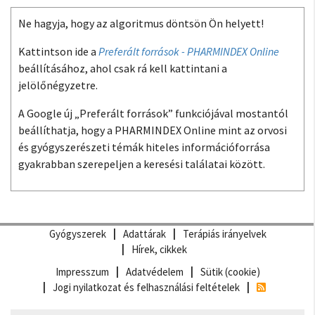
Ne hagyja, hogy az algoritmus döntsön Ön helyett!
Kattintson ide a
Preferált források - PHARMINDEX Online
beállításához, ahol csak rá kell kattintani a
jelölőnégyzetre.
A Google új „Preferált források” funkciójával mostantól
beállíthatja, hogy a PHARMINDEX Online mint az orvosi
és gyógyszerészeti témák hiteles információforrása
gyakrabban szerepeljen a keresési találatai között.
Gyógyszerek
Adattárak
Terápiás irányelvek
Hírek, cikkek
Impresszum
Adatvédelem
Sütik (cookie)
Jogi nyilatkozat és felhasználási feltételek