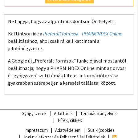
Ne hagyja, hogy az algoritmus döntsön Ön helyett!
Kattintson ide a
Preferált források - PHARMINDEX Online
beállításához, ahol csak rá kell kattintani a
jelölőnégyzetre.
A Google új „Preferált források” funkciójával mostantól
beállíthatja, hogy a PHARMINDEX Online mint az orvosi
és gyógyszerészeti témák hiteles információforrása
gyakrabban szerepeljen a keresési találatai között.
Gyógyszerek
Adattárak
Terápiás irányelvek
Hírek, cikkek
Impresszum
Adatvédelem
Sütik (cookie)
Jogi nyilatkozat és felhasználási feltételek