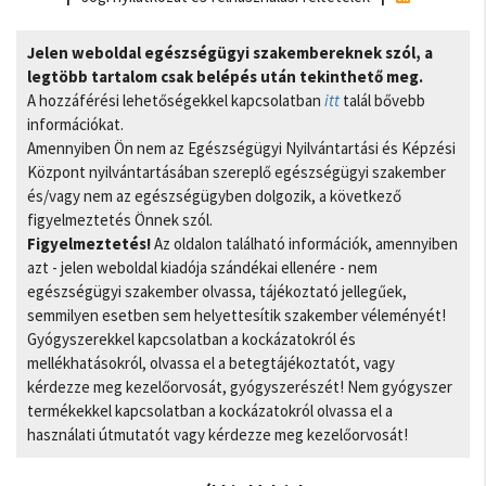
Jelen weboldal egészségügyi szakembereknek szól, a
legtöbb tartalom csak belépés után tekinthető meg.
A hozzáférési lehetőségekkel kapcsolatban
itt
talál bővebb
információkat.
Amennyiben Ön nem az Egészségügyi Nyilvántartási és Képzési
Központ nyilvántartásában szereplő egészségügyi szakember
és/vagy nem az egészségügyben dolgozik, a következő
figyelmeztetés Önnek szól.
Figyelmeztetés!
Az oldalon található információk, amennyiben
azt - jelen weboldal kiadója szándékai ellenére - nem
egészségügyi szakember olvassa, tájékoztató jellegűek,
semmilyen esetben sem helyettesítik szakember véleményét!
Gyógyszerekkel kapcsolatban a kockázatokról és
mellékhatásokról, olvassa el a betegtájékoztatót, vagy
kérdezze meg kezelőorvosát, gyógyszerészét! Nem gyógyszer
termékekkel kapcsolatban a kockázatokról olvassa el a
használati útmutatót vagy kérdezze meg kezelőorvosát!