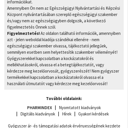
információkat.
Amennyiben Ön nem az Egészségügyi Nyilvántartási és Képzési
Központ nyilvántartásában szereplő egészségügyi szakember
és/vagy nem az egészségügyben dolgozik, a következő
figyelmeztetés Önnek szól.
Figyelmeztetés!
Az oldalon található információk, amennyiben
azt - jelen weboldal kiadója szándékai ellenére - nem
egészségügyi szakember olvassa, tájékoztató jellegűek,
semmilyen esetben sem helyettesítik szakember véleményét!
Gyógyszerekkel kapcsolatban a kockázatokról és
mellékhatásokról, olvassa el a betegtájékoztatót, vagy
kérdezze meg kezelőorvosát, gyógyszerészét! Nem gyógyszer
termékekkel kapcsolatban a kockázatokról olvassa el a
használati útmutatót vagy kérdezze meg kezelőorvosát!
További oldalaink:
PHARMINDEX
Nyomtatott kiadványok
Digitális kiadványok
Hírek
Gyakori kérdések
Gyógyszer ár- és támogatási adatok érvényességének kezdete