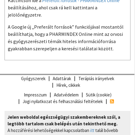
Kattintson ide a
Preferált források - PHARMINDEX Online
beállításához, ahol csak rá kell kattintani a
jelölőnégyzetre.
A Google új „Preferált források” funkciójával mostantól
beállíthatja, hogy a PHARMINDEX Online mint az orvosi
és gyógyszerészeti témák hiteles információforrása
gyakrabban szerepeljen a keresési találatai között.
Gyógyszerek
Adattárak
Terápiás irányelvek
Hírek, cikkek
Impresszum
Adatvédelem
Sütik (cookie)
Jogi nyilatkozat és felhasználási feltételek
Jelen weboldal egészségügyi szakembereknek szól, a
legtöbb tartalom csak belépés után tekinthető meg.
A hozzáférési lehetőségekkel kapcsolatban
itt
talál bővebb