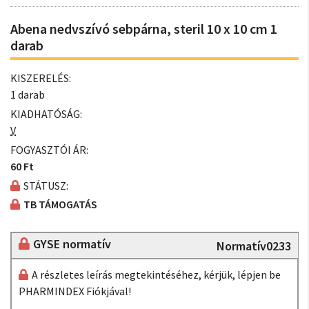
Abena nedvszívó sebpárna, steril 10 x 10 cm 1
darab
KISZERELÉS:
1 darab
KIADHATÓSÁG:
V
FOGYASZTÓI ÁR:
60 Ft
STÁTUSZ:
TB TÁMOGATÁS
GYSE normatív
Normatív0233
A részletes leírás megtekintéséhez, kérjük, lépjen be
PHARMINDEX Fiókjával!