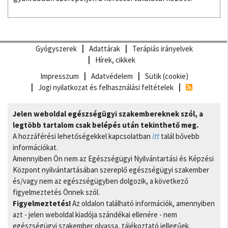
Gyógyszerek
Adattárak
Terápiás irányelvek
Hírek, cikkek
Impresszum
Adatvédelem
Sütik (cookie)
Jogi nyilatkozat és felhasználási feltételek
Jelen weboldal egészségügyi szakembereknek szól, a
legtöbb tartalom csak belépés után tekinthető meg.
A hozzáférési lehetőségekkel kapcsolatban
itt
talál bővebb
információkat.
Amennyiben Ön nem az Egészségügyi Nyilvántartási és Képzési
Központ nyilvántartásában szereplő egészségügyi szakember
és/vagy nem az egészségügyben dolgozik, a következő
figyelmeztetés Önnek szól.
Figyelmeztetés!
Az oldalon található információk, amennyiben
azt - jelen weboldal kiadója szándékai ellenére - nem
egészségügyi szakember olvassa, tájékoztató jellegűek,