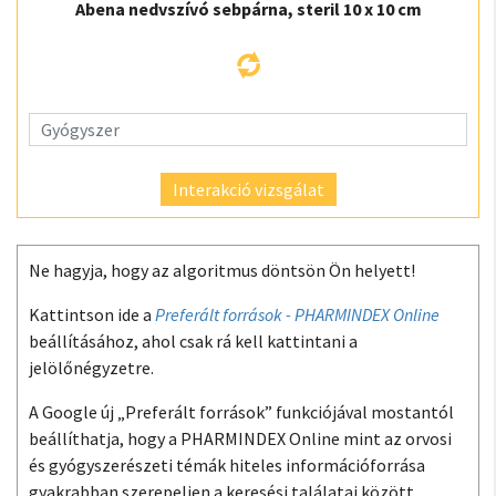
Abena nedvszívó sebpárna, steril 10 x 10 cm
Interakció vizsgálat
Ne hagyja, hogy az algoritmus döntsön Ön helyett!
Kattintson ide a
Preferált források - PHARMINDEX Online
beállításához, ahol csak rá kell kattintani a
jelölőnégyzetre.
A Google új „Preferált források” funkciójával mostantól
beállíthatja, hogy a PHARMINDEX Online mint az orvosi
és gyógyszerészeti témák hiteles információforrása
gyakrabban szerepeljen a keresési találatai között.