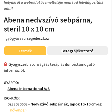
helyükről a weboldal üzemeltetője nem tud felvilágosítást
adni!
Abena nedvszívó sebpárna,
steril 10 x 10 cm
gyógyászati segédeszköz
Termék
Betegtájékoztató
Gyógyszerbiztonsági és terápiás döntéstámogató
információk
GYÁRTÓ:
Abena International A/S
ISO-KÓD:
0233030603 - Nedvszívó sebpárnák, lapok 10x10 cm-ig