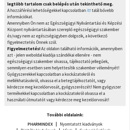
legtöbb tartalom csak belépés után tekinthető meg.
A hozzáférési lehetőségekkel kapcsolatban
itt
talál bővebb
információkat.
Amennyiben Ön nem az Egészségügyi Nyilvántartási és Képzési
Központ nyilvántartásában szereplő egészségügyi szakember
és/vagy nem az egészségügyben dolgozik, a következő
figyelmeztetés Önnek szól.
Figyelmeztetés!
Az oldalon található információk, amennyiben
azt - jelen weboldal kiadója szándékai ellenére - nem
egészségügyi szakember olvassa, tájékoztató jellegűek,
semmilyen esetben sem helyettesítik szakember véleményét!
Gyógyszerekkel kapcsolatban a kockázatokról és
mellékhatásokról, olvassa el a betegtájékoztatót, vagy
kérdezze meg kezelőorvosát, gyógyszerészét! Nem gyógyszer
termékekkel kapcsolatban a kockázatokról olvassa el a
használati útmutatót vagy kérdezze meg kezelőorvosát!
További oldalaink:
PHARMINDEX
Nyomtatott kiadványok