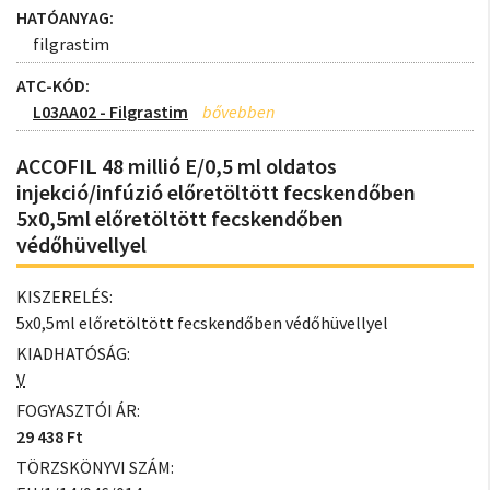
HATÓANYAG:
filgrastim
ATC-KÓD:
L03AA02 - Filgrastim
ACCOFIL 48 millió E/0,5 ml oldatos
injekció/infúzió előretöltött fecskendőben
5x0,5ml előretöltött fecskendőben
védőhüvellyel
KISZERELÉS:
5x0,5ml előretöltött fecskendőben védőhüvellyel
KIADHATÓSÁG:
V
FOGYASZTÓI ÁR:
29 438 Ft
TÖRZSKÖNYVI SZÁM: