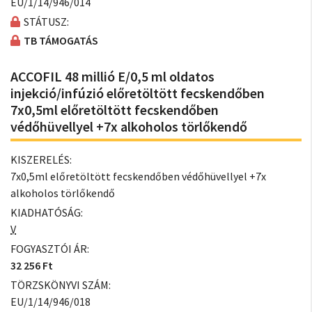
EU/1/14/946/014
STÁTUSZ:
TB TÁMOGATÁS
ACCOFIL 48 millió E/0,5 ml oldatos
injekció/infúzió előretöltött fecskendőben
7x0,5ml előretöltött fecskendőben
védőhüvellyel +7x alkoholos törlőkendő
KISZERELÉS:
7x0,5ml előretöltött fecskendőben védőhüvellyel +7x
alkoholos törlőkendő
KIADHATÓSÁG:
V
FOGYASZTÓI ÁR:
32 256 Ft
TÖRZSKÖNYVI SZÁM:
EU/1/14/946/018