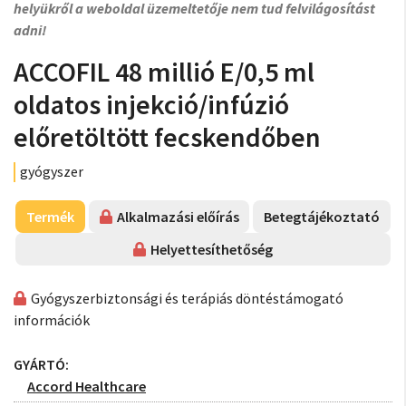
helyükről a weboldal üzemeltetője nem tud felvilágosítást
adni!
ACCOFIL 48 millió E/0,5 ml
oldatos injekció/infúzió
előretöltött fecskendőben
gyógyszer
Termék
Alkalmazási előírás
Betegtájékoztató
Helyettesíthetőség
Gyógyszerbiztonsági és terápiás döntéstámogató
információk
GYÁRTÓ:
Accord Healthcare