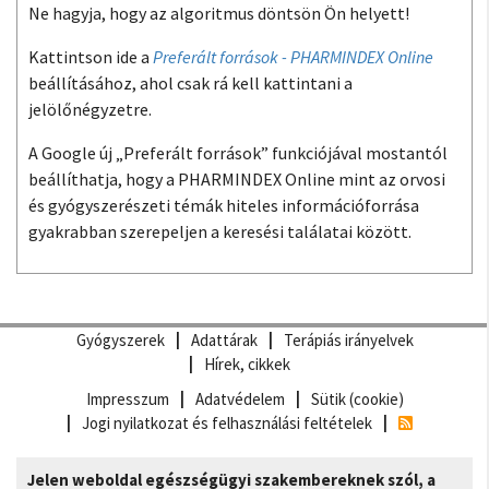
Ne hagyja, hogy az algoritmus döntsön Ön helyett!
Kattintson ide a
Preferált források - PHARMINDEX Online
beállításához, ahol csak rá kell kattintani a
jelölőnégyzetre.
A Google új „Preferált források” funkciójával mostantól
beállíthatja, hogy a PHARMINDEX Online mint az orvosi
és gyógyszerészeti témák hiteles információforrása
gyakrabban szerepeljen a keresési találatai között.
Gyógyszerek
Adattárak
Terápiás irányelvek
Hírek, cikkek
Impresszum
Adatvédelem
Sütik (cookie)
Jogi nyilatkozat és felhasználási feltételek
Jelen weboldal egészségügyi szakembereknek szól, a