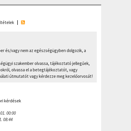
ltételek
er és/vagy nem az egészségügyben dolgozik, a
ségügyi szakember olvassa, tájékoztató jellegűek,
ról, olvassa el a betegtájékoztatót, vagy
nálati útmutatót vagy kérdezze meg kezelőorvosát!
ri kérdések
 01. 00:00
1. 08:44