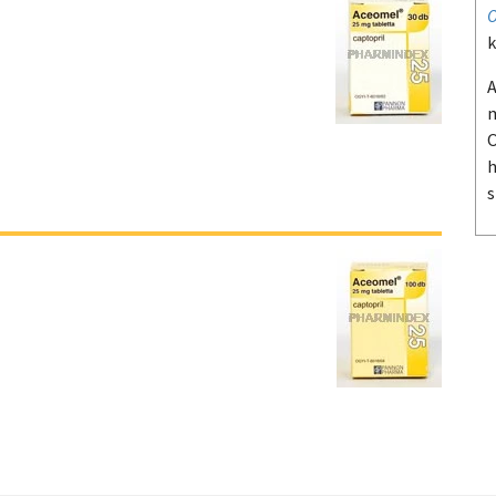
O
k
A
m
O
h
s