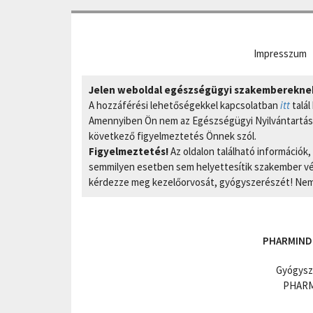
Impresszum
Jelen weboldal egészségügyi szakembereknek 
A hozzáférési lehetőségekkel kapcsolatban
itt
talál
Amennyiben Ön nem az Egészségügyi Nyilvántartási
következő figyelmeztetés Önnek szól.
Figyelmeztetés!
Az oldalon található információk
semmilyen esetben sem helyettesítik szakember vél
kérdezze meg kezelőorvosát, gyógyszerészét! Nem 
PHARMIND
Gyógysz
PHARMI