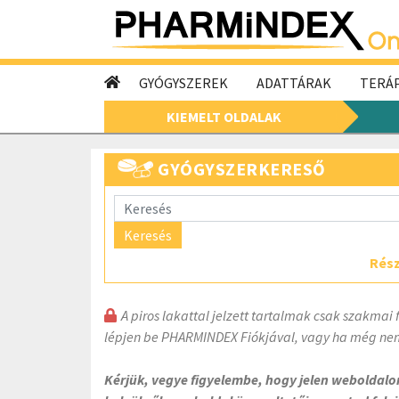
GYÓGYSZEREK
ADATTÁRAK
TERÁP
KIEMELT OLDALAK
GYÓGYSZERKERESŐ
Keresés
Rész
A piros lakattal jelzett tartalmak csak szakmai 
lépjen be PHARMINDEX Fiókjával, vagy ha még nem
Kérjük, vegye figyelembe, hogy jelen weboldal