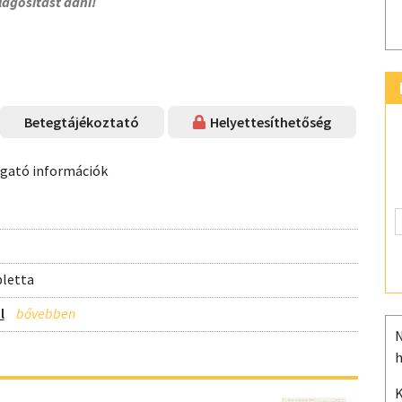
lágosítást adni!
Betegtájékoztató
Helyettesíthetőség
ogató információk
bletta
l
N
h
K