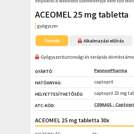
helyükről a weboldal üzemeltetője nem tud felvi
ACEOMEL 25 mg tabletta
gyógyszer
Termék
Alkalmazási előírás
Gyógyszerbiztonsági és terápiás döntéstám
PannonPharma
GYÁRTÓ:
captopril
HATÓANYAG:
captopril 25 mg ta
HELYETTESÍTHETŐSÉG:
C09AA01 - Captopri
ATC-KÓD:
ACEOMEL 25 mg tabletta 30x