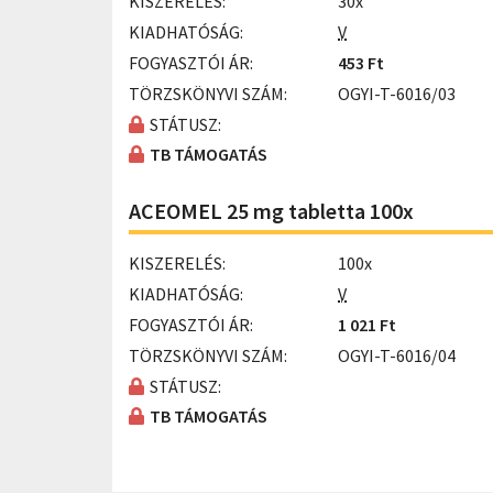
KISZERELÉS:
30x
KIADHATÓSÁG:
V
FOGYASZTÓI ÁR:
453 Ft
TÖRZSKÖNYVI SZÁM:
OGYI-T-6016/03
STÁTUSZ:
TB TÁMOGATÁS
ACEOMEL 25 mg tabletta 100x
KISZERELÉS:
100x
KIADHATÓSÁG:
V
FOGYASZTÓI ÁR:
1 021 Ft
TÖRZSKÖNYVI SZÁM:
OGYI-T-6016/04
STÁTUSZ:
TB TÁMOGATÁS