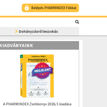
Belépés PHARMINDEX Fiókkal
Dohányzásról leszokás
KIADVÁNYAINK
A PHARMINDEX Zsebkönyv 2026/1 kiadása