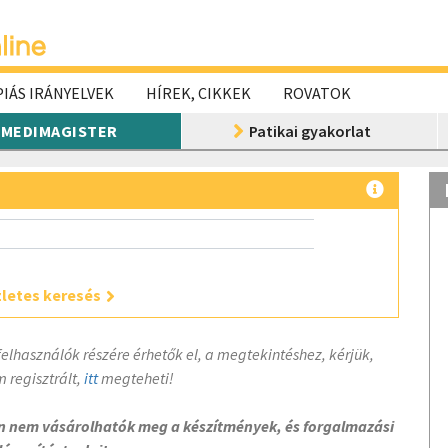
IÁS IRÁNYELVEK
HÍREK, CIKKEK
ROVATOK
MEDIMAGISTER
Patikai gyakorlat
letes keresés
felhasználók részére érhetők el, a megtekintéshez, kérjük,
 regisztrált,
itt
megteheti!
on nem vásárolhatók meg a készítmények, és forgalmazási