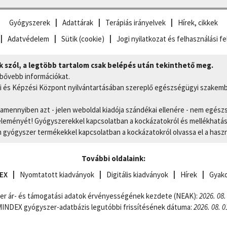
Gyógyszerek
Adattárak
Terápiás irányelvek
Hírek, cikkek
Adatvédelem
Sütik (cookie)
Jogi nyilatkozat és felhasználási fe
szól, a legtöbb tartalom csak belépés után tekinthető meg.
 bővebb információkat.
 és Képzési Központ nyilvántartásában szereplő egészségügyi szakemb
, amennyiben azt - jelen weboldal kiadója szándékai ellenére - nem egész
eményét! Gyógyszerekkel kapcsolatban a kockázatokról és mellékhatások
gyógyszer termékekkel kapcsolatban a kockázatokról olvassa el a hasz
További oldalaink:
EX
Nyomtatott kiadványok
Digitális kiadványok
Hírek
Gyako
er ár- és támogatási adatok érvényességének kezdete (NEAK):
2026. 08.
NDEX gyógyszer-adatbázis legutóbbi frissítésének dátuma:
2026. 08. 0