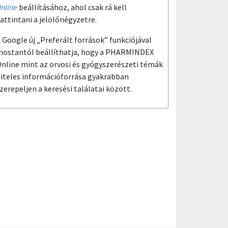
nline
beállításához, ahol csak rá kell
attintani a jelölőnégyzetre.
 Google új „Preferált források” funkciójával
ostantól beállíthatja, hogy a PHARMINDEX
nline mint az orvosi és gyógyszerészeti témák
iteles információforrása gyakrabban
zerepeljen a keresési találatai között.