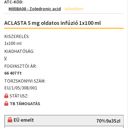
ATC-KÓD:
M05BA08 - Zoledronic acid
ACLASTA 5 mg oldatos infúzió 1x100 ml
KISZERELÉS:
1x100 ml
KIADHATÓSÁG:
V
FOGYASZTÓI ÁR:
66 407 Ft
TÖRZSKÖNYVI SZÁM:
EU/1/05/308/001
STÁTUSZ:
TB TÁMOGATÁS
EÜ emelt
70%9a3SzI