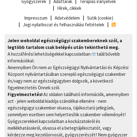
Gyógyszerek
Adattárak
Terápiás irányelvek
Hírek, cikkek
Impresszum
Adatvédelem
Sütik (cookie)
Jogi nyilatkozat és felhasználási feltételek
Jelen weboldal egészségügyi szakembereknek szól, a
legtöbb tartalom csak belépés után tekinthető meg.
A hozzáférési lehetőségekkel kapcsolatban
itt
talál bővebb
információkat.
Amennyiben Ön nem az Egészségügyi Nyilvántartási és Képzési
Központ nyilvántartásában szereplő egészségügyi szakember
és/vagy nem az egészségügyben dolgozik, a következő
figyelmeztetés Önnek szól.
Figyelmeztetés!
Az oldalon található információk, amennyiben
azt - jelen weboldal kiadója szándékai ellenére - nem
egészségügyi szakember olvassa, tájékoztató jellegűek,
semmilyen esetben sem helyettesítik szakember véleményét!
Gyógyszerekkel kapcsolatban a kockázatokról és
mellékhatásokról, olvassa el a betegtájékoztatót, vagy
kérdezze meg kezelőorvosát, gyógyszerészét! Nem gyógyszer