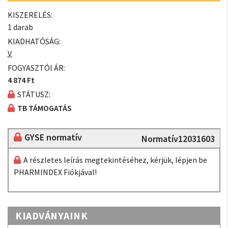
KISZERELÉS:
1 darab
KIADHATÓSÁG:
V
FOGYASZTÓI ÁR:
4 874 Ft
STÁTUSZ:
TB TÁMOGATÁS
GYSE normatív
Normatív12031603
A részletes leírás megtekintéséhez, kérjük, lépjen be
PHARMINDEX Fiókjával!
KIADVÁNYAINK