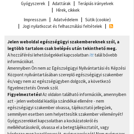
Gyógyszerek
Adattárak
Terápiás irányelvek
Hírek, cikkek
Impresszum
Adatvédelem
Sütik (cookie)
Jogi nyilatkozat és felhasználási feltételek
Jelen weboldal egészségügyi szakembereknek szól, a
legtöbb tartalom csak belépés után tekinthető meg.
A hozzáférési lehetőségekkel kapcsolatban
itt
talál bővebb
információkat.
Amennyiben Ön nem az Egészségügyi Nyilvántartási és Képzési
Központ nyilvántartásában szereplő egészségügyi szakember
és/vagy nem az egészségügyben dolgozik, a következő
figyelmeztetés Önnek szól.
Figyelmeztetés!
Az oldalon található információk, amennyiben
azt - jelen weboldal kiadója szándékai ellenére - nem
egészségügyi szakember olvassa, tájékoztató jellegűek,
semmilyen esetben sem helyettesítik szakember véleményét!
Gyógyszerekkel kapcsolatban a kockázatokról és
mellékhatásokról, olvassa el a betegtájékoztatót, vagy
kérdezze meg kezelőorvosát, gyógyszerészét! Nem gyógyszer