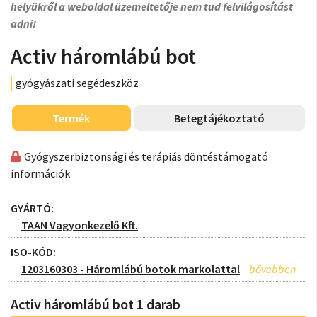
helyükről a weboldal üzemeltetője nem tud felvilágosítást
adni!
Activ háromlábú bot
gyógyászati segédeszköz
Termék
Betegtájékoztató
Gyógyszerbiztonsági és terápiás döntéstámogató
információk
GYÁRTÓ:
TAAN Vagyonkezelő Kft.
ISO-KÓD:
1203160303 - Háromlábú botok markolattal
Activ háromlábú bot 1 darab