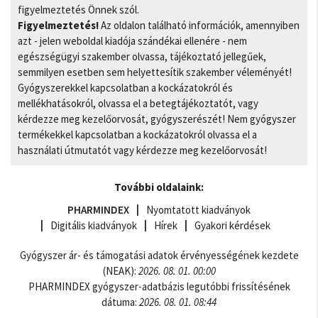
figyelmeztetés Önnek szól.
Figyelmeztetés!
Az oldalon található információk, amennyiben
azt - jelen weboldal kiadója szándékai ellenére - nem
egészségügyi szakember olvassa, tájékoztató jellegűek,
semmilyen esetben sem helyettesítik szakember véleményét!
Gyógyszerekkel kapcsolatban a kockázatokról és
mellékhatásokról, olvassa el a betegtájékoztatót, vagy
kérdezze meg kezelőorvosát, gyógyszerészét! Nem gyógyszer
termékekkel kapcsolatban a kockázatokról olvassa el a
használati útmutatót vagy kérdezze meg kezelőorvosát!
További oldalaink:
PHARMINDEX
Nyomtatott kiadványok
Digitális kiadványok
Hírek
Gyakori kérdések
Gyógyszer ár- és támogatási adatok érvényességének kezdete
(NEAK):
2026. 08. 01. 00:00
PHARMINDEX gyógyszer-adatbázis legutóbbi frissítésének
dátuma:
2026. 08. 01. 08:44