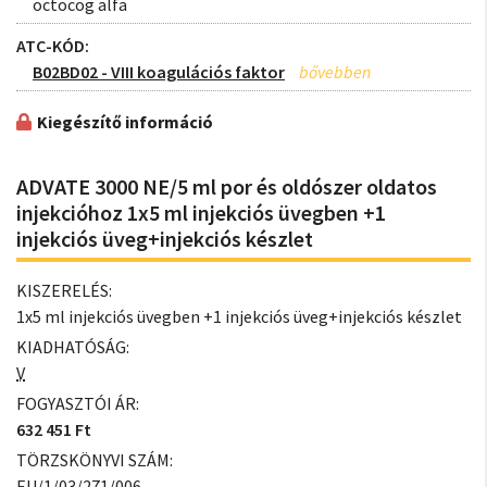
octocog alfa
ATC-KÓD:
B02BD02 - VIII koagulációs faktor
Kiegészítő információ
ADVATE 3000 NE/5 ml por és oldószer oldatos
injekcióhoz 1x5 ml injekciós üvegben +1
injekciós üveg+injekciós készlet
KISZERELÉS:
1x5 ml injekciós üvegben +1 injekciós üveg+injekciós készlet
KIADHATÓSÁG:
V
FOGYASZTÓI ÁR:
632 451 Ft
TÖRZSKÖNYVI SZÁM:
EU/1/03/271/006