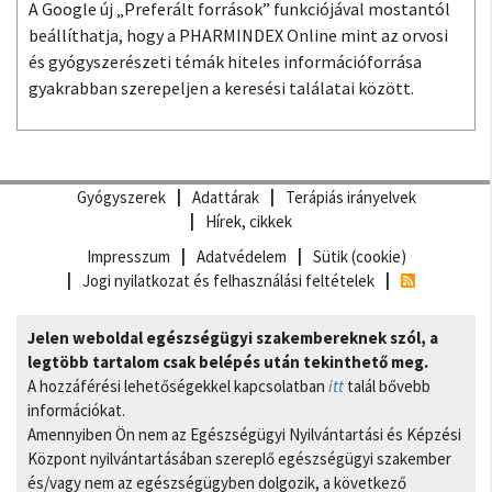
A Google új „Preferált források” funkciójával mostantól
beállíthatja, hogy a PHARMINDEX Online mint az orvosi
és gyógyszerészeti témák hiteles információforrása
gyakrabban szerepeljen a keresési találatai között.
Gyógyszerek
Adattárak
Terápiás irányelvek
Hírek, cikkek
Impresszum
Adatvédelem
Sütik (cookie)
Jogi nyilatkozat és felhasználási feltételek
Jelen weboldal egészségügyi szakembereknek szól, a
legtöbb tartalom csak belépés után tekinthető meg.
A hozzáférési lehetőségekkel kapcsolatban
itt
talál bővebb
információkat.
Amennyiben Ön nem az Egészségügyi Nyilvántartási és Képzési
Központ nyilvántartásában szereplő egészségügyi szakember
és/vagy nem az egészségügyben dolgozik, a következő