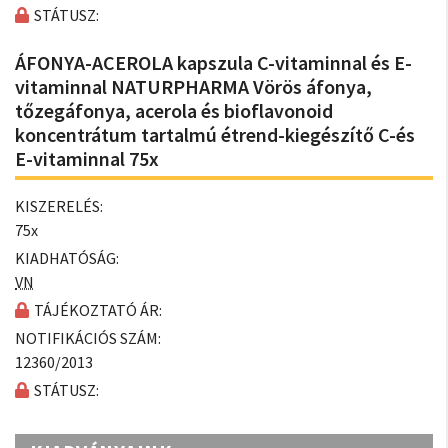
STÁTUSZ:
ÁFONYA-ACEROLA kapszula C-vitaminnal és E-
vitaminnal NATURPHARMA Vörös áfonya,
tőzegáfonya, acerola és bioflavonoid
koncentrátum tartalmú étrend-kiegészítő C-és
E-vitaminnal 75x
KISZERELÉS:
75x
KIADHATÓSÁG:
VN
TÁJÉKOZTATÓ ÁR:
NOTIFIKÁCIÓS SZÁM:
12360/2013
STÁTUSZ: