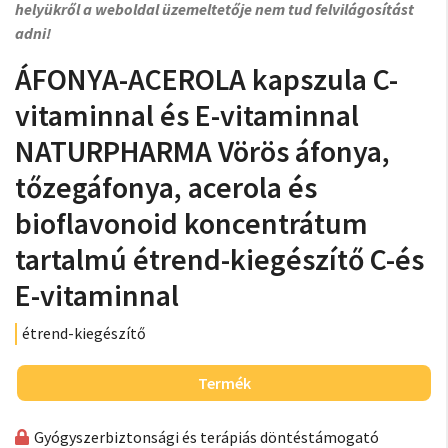
helyükről a weboldal üzemeltetője nem tud felvilágosítást
adni!
ÁFONYA-ACEROLA kapszula C-
vitaminnal és E-vitaminnal
NATURPHARMA Vörös áfonya,
tőzegáfonya, acerola és
bioflavonoid koncentrátum
tartalmú étrend-kiegészítő C-és
E-vitaminnal
étrend-kiegészítő
Termék
Gyógyszerbiztonsági és terápiás döntéstámogató