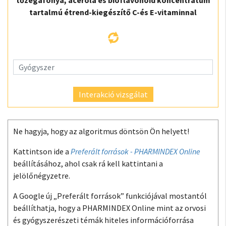
tőzegáfonya, acerola és bioflavonoid koncentrátum
tartalmú étrend-kiegészítő C-és E-vitaminnal
Interakció vizsgálat
Ne hagyja, hogy az algoritmus döntsön Ön helyett!
Kattintson ide a
Preferált források - PHARMINDEX Online
beállításához, ahol csak rá kell kattintani a
jelölőnégyzetre.
A Google új „Preferált források” funkciójával mostantól
beállíthatja, hogy a PHARMINDEX Online mint az orvosi
és gyógyszerészeti témák hiteles információforrása