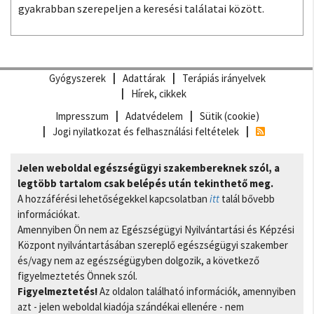
gyakrabban szerepeljen a keresési találatai között.
Gyógyszerek
Adattárak
Terápiás irányelvek
Hírek, cikkek
Impresszum
Adatvédelem
Sütik (cookie)
Jogi nyilatkozat és felhasználási feltételek
Jelen weboldal egészségügyi szakembereknek szól, a
legtöbb tartalom csak belépés után tekinthető meg.
A hozzáférési lehetőségekkel kapcsolatban
itt
talál bővebb
információkat.
Amennyiben Ön nem az Egészségügyi Nyilvántartási és Képzési
Központ nyilvántartásában szereplő egészségügyi szakember
és/vagy nem az egészségügyben dolgozik, a következő
figyelmeztetés Önnek szól.
Figyelmeztetés!
Az oldalon található információk, amennyiben
azt - jelen weboldal kiadója szándékai ellenére - nem