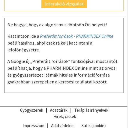
Interakció vizsgálat
Ne hagyja, hogy az algoritmus döntsön Ön helyett!
Kattintson ide a
Preferált források - PHARMINDEX Online
beállításához, ahol csak rá kell kattintani a
jelölőnégyzetre.
A Google új „Preferált források” funkciójával mostantól
beállíthatja, hogy a PHARMINDEX Online mint az orvosi
és gyógyszerészeti témák hiteles információforrása
gyakrabban szerepeljen a keresési találatai között.
Gyógyszerek
Adattárak
Terápiás irányelvek
Hírek, cikkek
Impresszum
Adatvédelem
Sütik (cookie)