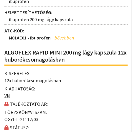
ibuprofen
HELYETTESÍTHETŐSÉG:
ibuprofen 200 mg lágy kapszula
ATC-KÓD:
M01AE01 - Ibuprofen
ALGOFLEX RAPID MINI 200 mg lágy kapszula 12x
buborékcsomagolásban
KISZERELÉS:
12x buborékcsomagolásban
KIADHATÓSÁG:
VN
TÁJÉKOZTATÓ ÁR:
TÖRZSKÖNYVI SZÁM:
OGYI-T-21112/03
STÁTUSZ: