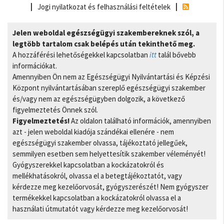
Jogi nyilatkozat és felhasználási feltételek
Jelen weboldal egészségügyi szakembereknek szól, a
legtöbb tartalom csak belépés után tekinthető meg.
A hozzáférési lehetőségekkel kapcsolatban
itt
talál bővebb
információkat.
Amennyiben Ön nem az Egészségügyi Nyilvántartási és Képzési
Központ nyilvántartásában szereplő egészségügyi szakember
és/vagy nem az egészségügyben dolgozik, a következő
figyelmeztetés Önnek szól.
Figyelmeztetés!
Az oldalon található információk, amennyiben
azt - jelen weboldal kiadója szándékai ellenére - nem
egészségügyi szakember olvassa, tájékoztató jellegűek,
semmilyen esetben sem helyettesítik szakember véleményét!
Gyógyszerekkel kapcsolatban a kockázatokról és
mellékhatásokról, olvassa el a betegtájékoztatót, vagy
kérdezze meg kezelőorvosát, gyógyszerészét! Nem gyógyszer
termékekkel kapcsolatban a kockázatokról olvassa el a
használati útmutatót vagy kérdezze meg kezelőorvosát!