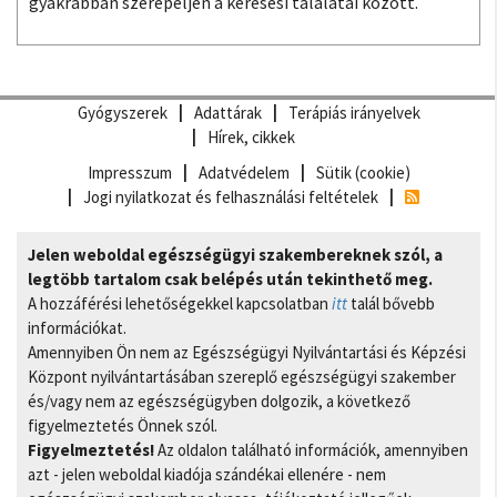
gyakrabban szerepeljen a keresési találatai között.
Gyógyszerek
Adattárak
Terápiás irányelvek
Hírek, cikkek
Impresszum
Adatvédelem
Sütik (cookie)
Jogi nyilatkozat és felhasználási feltételek
Jelen weboldal egészségügyi szakembereknek szól, a
legtöbb tartalom csak belépés után tekinthető meg.
A hozzáférési lehetőségekkel kapcsolatban
itt
talál bővebb
információkat.
Amennyiben Ön nem az Egészségügyi Nyilvántartási és Képzési
Központ nyilvántartásában szereplő egészségügyi szakember
és/vagy nem az egészségügyben dolgozik, a következő
figyelmeztetés Önnek szól.
Figyelmeztetés!
Az oldalon található információk, amennyiben
azt - jelen weboldal kiadója szándékai ellenére - nem