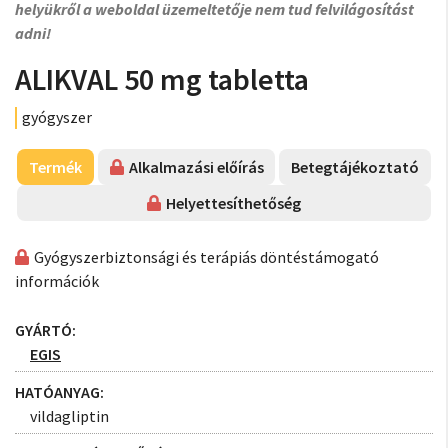
helyükről a weboldal üzemeltetője nem tud felvilágosítást
adni!
ALIKVAL 50 mg tabletta
gyógyszer
Termék
Alkalmazási előírás
Betegtájékoztató
Helyettesíthetőség
Gyógyszerbiztonsági és terápiás döntéstámogató
információk
GYÁRTÓ:
EGIS
HATÓANYAG:
vildagliptin