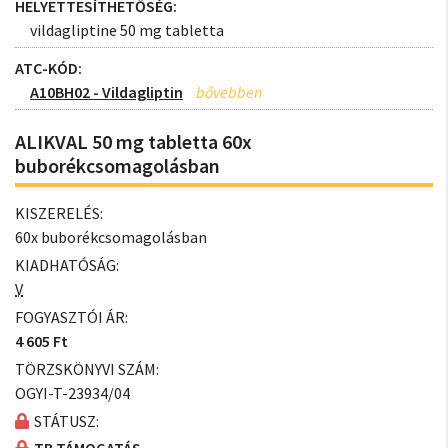
HELYETTESÍTHETŐSÉG:
vildagliptine 50 mg tabletta
ATC-KÓD:
A10BH02 - Vildagliptin
ALIKVAL 50 mg tabletta 60x
buborékcsomagolásban
KISZERELÉS:
60x buborékcsomagolásban
KIADHATÓSÁG:
V
FOGYASZTÓI ÁR:
4 605 Ft
TÖRZSKÖNYVI SZÁM:
OGYI-T-23934/04
STÁTUSZ: