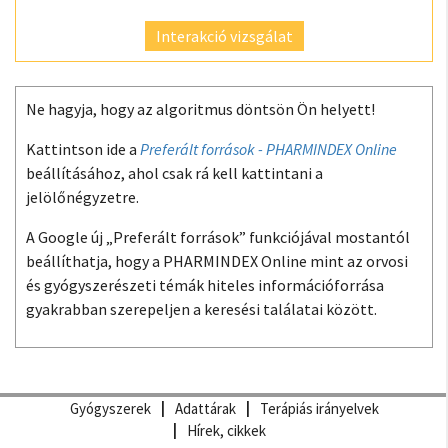
Interakció vizsgálat
Ne hagyja, hogy az algoritmus döntsön Ön helyett!
Kattintson ide a
Preferált források - PHARMINDEX Online
beállításához, ahol csak rá kell kattintani a
jelölőnégyzetre.
A Google új „Preferált források” funkciójával mostantól
beállíthatja, hogy a PHARMINDEX Online mint az orvosi
és gyógyszerészeti témák hiteles információforrása
gyakrabban szerepeljen a keresési találatai között.
Gyógyszerek
Adattárak
Terápiás irányelvek
Hírek, cikkek