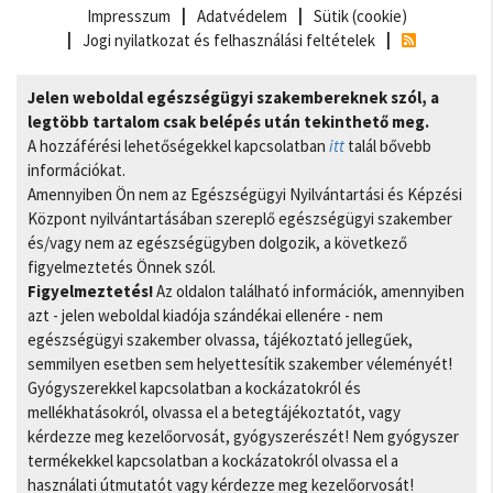
Impresszum
Adatvédelem
Sütik (cookie)
Jogi nyilatkozat és felhasználási feltételek
Jelen weboldal egészségügyi szakembereknek szól, a
legtöbb tartalom csak belépés után tekinthető meg.
A hozzáférési lehetőségekkel kapcsolatban
itt
talál bővebb
információkat.
Amennyiben Ön nem az Egészségügyi Nyilvántartási és Képzési
Központ nyilvántartásában szereplő egészségügyi szakember
és/vagy nem az egészségügyben dolgozik, a következő
figyelmeztetés Önnek szól.
Figyelmeztetés!
Az oldalon található információk, amennyiben
azt - jelen weboldal kiadója szándékai ellenére - nem
egészségügyi szakember olvassa, tájékoztató jellegűek,
semmilyen esetben sem helyettesítik szakember véleményét!
Gyógyszerekkel kapcsolatban a kockázatokról és
mellékhatásokról, olvassa el a betegtájékoztatót, vagy
kérdezze meg kezelőorvosát, gyógyszerészét! Nem gyógyszer
termékekkel kapcsolatban a kockázatokról olvassa el a
használati útmutatót vagy kérdezze meg kezelőorvosát!