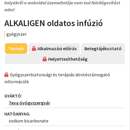
helyükről a weboldal üzemeltetője nem tud felvilágosítást
adni!
ALKALIGEN oldatos infúzió
gyógyszer
Termék
Alkalmazási előírás
Betegtájékoztató
Helyettesíthetőség
Gyógyszerbiztonsági és terápiás döntéstámogató
információk
GYÁRTÓ:
Teva Gyógyszergyár
HATÓANYAG:
sodium bicarbonate