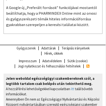
A Google új „Preferált források” funkciójával mostantól
beállíthatja, hogy a PHARMINDEX Online mint az orvosi
és gyógyszerészeti témák hiteles információforrása
gyakrabban szerepeljen a keresési találatai között.
Gyógyszerek
Adattárak
Terápiás irányelvek
Hírek, cikkek
Impresszum
Adatvédelem
Sütik (cookie)
Jogi nyilatkozat és felhasználási feltételek
Jelen weboldal egészségügyi szakembereknek szól, a
legtöbb tartalom csak belépés után tekinthető meg.
A hozzáférési lehetőségekkel kapcsolatban
itt
talál bővebb
információkat.
Amennyiben Ön nem az Egészségügyi Nyilvántartási és Képzési
Központ nyilvántartásában szereplő egészségügyi szakember