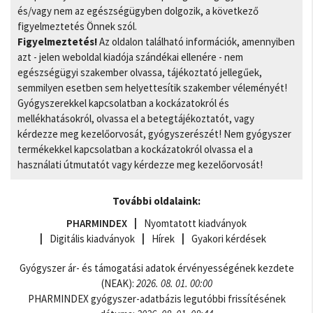
és/vagy nem az egészségügyben dolgozik, a következő
figyelmeztetés Önnek szól.
Figyelmeztetés!
Az oldalon található információk, amennyiben
azt - jelen weboldal kiadója szándékai ellenére - nem
egészségügyi szakember olvassa, tájékoztató jellegűek,
semmilyen esetben sem helyettesítik szakember véleményét!
Gyógyszerekkel kapcsolatban a kockázatokról és
mellékhatásokról, olvassa el a betegtájékoztatót, vagy
kérdezze meg kezelőorvosát, gyógyszerészét! Nem gyógyszer
termékekkel kapcsolatban a kockázatokról olvassa el a
használati útmutatót vagy kérdezze meg kezelőorvosát!
További oldalaink:
PHARMINDEX
Nyomtatott kiadványok
Digitális kiadványok
Hírek
Gyakori kérdések
Gyógyszer ár- és támogatási adatok érvényességének kezdete
(NEAK):
2026. 08. 01. 00:00
PHARMINDEX gyógyszer-adatbázis legutóbbi frissítésének