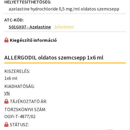
HELYETTESÍTHETŐSÉG:
azelastine hydrochloride 0,5 mg/ml oldatos szemcsepp
ATC-KÓD:
S01GX07 - Azelastine
Kiegészítő információ
ALLERGODIL oldatos szemcsepp 1x6 ml
KISZERELÉS:
1x6 ml
KIADHATÓSÁG:
VN
TÁJÉKOZTATÓ ÁR:
TÖRZSKÖNYVI SZÁM:
OGYI-T-4877/02
STÁTUSZ: