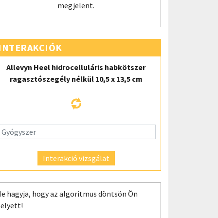
megjelent.
INTERAKCIÓK
Allevyn Heel hidrocelluláris habkötszer
ragasztószegély nélkül 10,5 x 13,5 cm
Interakció vizsgálat
e hagyja, hogy az algoritmus döntsön Ön
elyett!