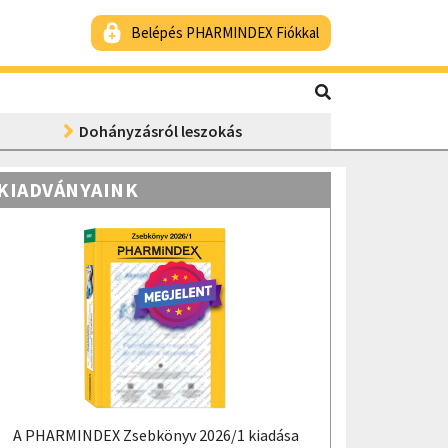
Belépés PHARMINDEX Fiókkal
Dohányzásról leszokás
KIADVÁNYAINK
A PHARMINDEX Zsebkönyv 2026/1 kiadása