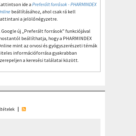
attintson ide a
Preferált források - PHARMINDEX
nline
beállításához, ahol csak rá kell
attintani a jelölőnégyzetre.
 Google új „Preferált források” funkciójával
ostantól beállíthatja, hogy a PHARMINDEX
nline mint az orvosi és gyógyszerészeti témák
iteles információforrása gyakrabban
zerepeljen a keresési találatai között.
ltételek