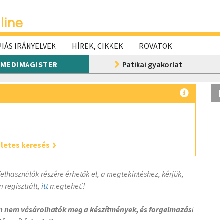
IÁS IRÁNYELVEK
HÍREK, CIKKEK
ROVATOK
MEDIMAGISTER
Patikai gyakorlat
letes keresés
felhasználók részére érhetők el, a megtekintéshez, kérjük,
 regisztrált,
itt
megteheti!
on nem vásárolhatók meg a készítmények, és forgalmazási