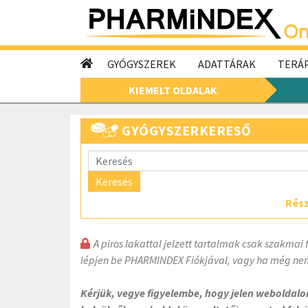
GYÓGYSZEREK
ADATTÁRAK
TERÁP
KIEMELT OLDALAK
GYÓGYSZERKERESŐ
Keresés
Rész
A piros lakattal jelzett tartalmak csak szakmai 
lépjen be PHARMINDEX Fiókjával, vagy ha még nem
Kérjük, vegye figyelembe, hogy jelen weboldal