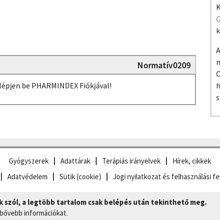
K
O
k
A
m
Normatív0209
O
, lépjen be PHARMINDEX Fiókjával!
h
s
Gyógyszerek
Adattárak
Terápiás irányelvek
Hírek, cikkek
Adatvédelem
Sütik (cookie)
Jogi nyilatkozat és felhasználási fe
szól, a legtöbb tartalom csak belépés után tekinthető meg.
 bővebb információkat.