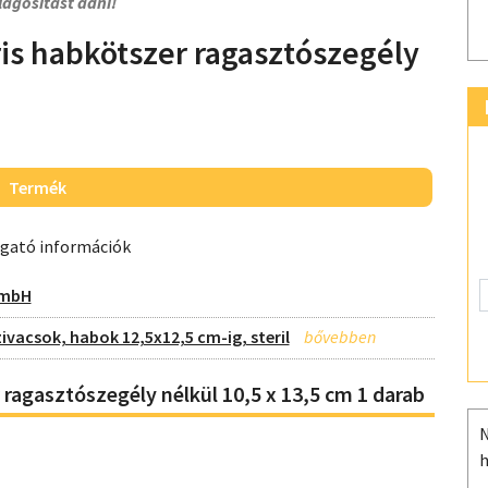
lágosítást adni!
ris habkötszer ragasztószegély
Termék
ogató információk
GmbH
ivacsok, habok 12,5x12,5 cm-ig, steril
 ragasztószegély nélkül 10,5 x 13,5 cm 1 darab
N
h