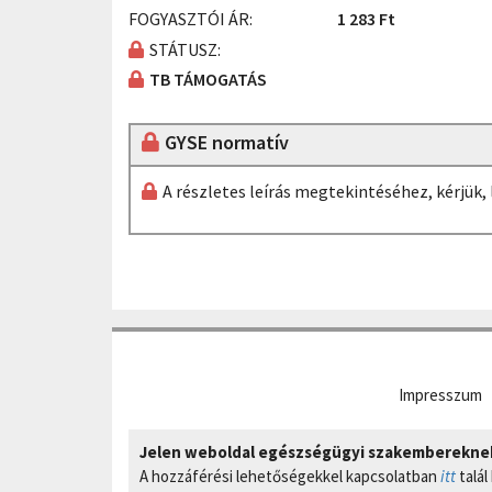
FOGYASZTÓI ÁR:
1 283 Ft
STÁTUSZ:
TB TÁMOGATÁS
GYSE normatív
A részletes leírás megtekintéséhez, kérjük
Impresszum
Jelen weboldal egészségügyi szakembereknek 
A hozzáférési lehetőségekkel kapcsolatban
itt
talál