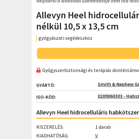
helyükről a weboldal üzemeltetője nem tud felvi
Allevyn Heel hidrocellulá
nélkül 10,5 x 13,5 cm
gyógyászati segédeszköz
Gyógyszerbiztonsági és terápiás döntéstám
Smith & Nephew 
GYÁRTÓ:
0209060303 - Habsz
ISO-KÓD:
Allevyn Heel hidrocelluláris habkötszer
KISZERELÉS:
1 darab
KIADHATÓSÁG:
V