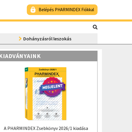
Belépés PHARMINDEX Fiókkal
Dohányzásról leszokás
KIADVÁNYAINK
A PHARMINDEX Zsebkönyv 2026/1 kiadása