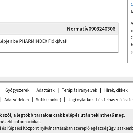
O
k
A
Normatív0903240306
m
O
, lépjen be PHARMINDEX Fiókjával!
h
s
Gyógyszerek
Adattárak
Terápiás irányelvek
Hírek, cikkek
Adatvédelem
Sütik (cookie)
Jogi nyilatkozat és felhasználási fe
szól, a legtöbb tartalom csak belépés után tekinthető meg.
 bővebb információkat.
 és Képzési Központ nyilvántartásában szereplő egészségügyi szakemb