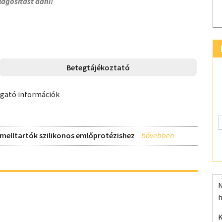
lágosítást adni!
Betegtájékoztató
ogató információk
 melltartók szilikonos emlőprotézishez
N
h
K