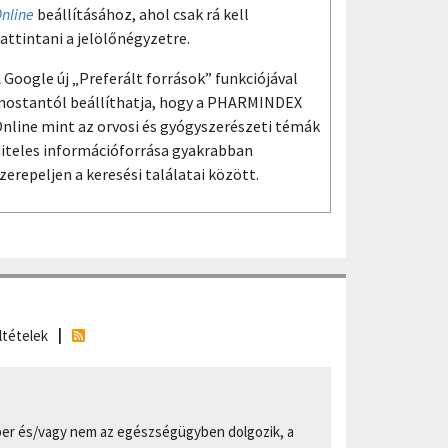
nline
beállításához, ahol csak rá kell
attintani a jelölőnégyzetre.
 Google új „Preferált források” funkciójával
ostantól beállíthatja, hogy a PHARMINDEX
nline mint az orvosi és gyógyszerészeti témák
iteles információforrása gyakrabban
zerepeljen a keresési találatai között.
ltételek
er és/vagy nem az egészségügyben dolgozik, a