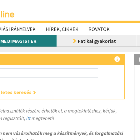
IÁS IRÁNYELVEK
HÍREK, CIKKEK
ROVATOK
MEDIMAGISTER
Patikai gyakorlat
letes keresés
felhasználók részére érhetők el, a megtekintéshez, kérjük,
 regisztrált,
itt
megteheti!
on nem vásárolhatók meg a készítmények, és forgalmazási