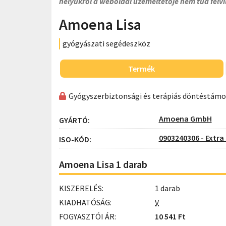
helyükről a weboldal üzemeltetője nem tud felvi
Amoena Lisa
gyógyászati segédeszköz
Termék
Gyógyszerbiztonsági és terápiás döntéstám
Amoena GmbH
GYÁRTÓ:
0903240306 - Extra
ISO-KÓD:
Amoena Lisa 1 darab
KISZERELÉS:
1 darab
KIADHATÓSÁG:
V
FOGYASZTÓI ÁR:
10 541 Ft