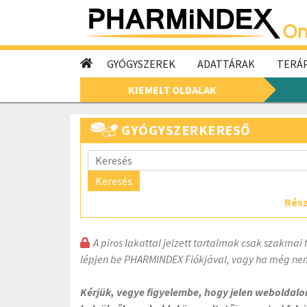
GYÓGYSZEREK
ADATTÁRAK
TERÁP
KIEMELT OLDALAK
GYÓGYSZERKERESŐ
Keresés
Rész
A piros lakattal jelzett tartalmak csak szakmai 
lépjen be PHARMINDEX Fiókjával, vagy ha még nem
Kérjük, vegye figyelembe, hogy jelen weboldal