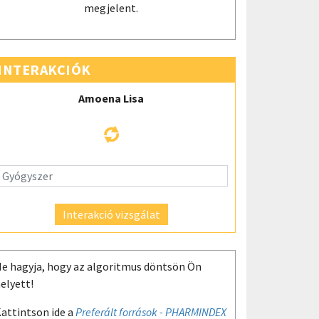
megjelent.
INTERAKCIÓK
Amoena Lisa
Interakció vizsgálat
e hagyja, hogy az algoritmus döntsön Ön
elyett!
attintson ide a
Preferált források - PHARMINDEX