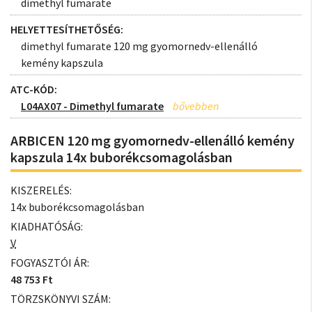
dimethyl fumarate
HELYETTESÍTHETŐSÉG:
dimethyl fumarate 120 mg gyomornedv-ellenálló
kemény kapszula
ATC-KÓD:
L04AX07 - Dimethyl fumarate
ARBICEN 120 mg gyomornedv-ellenálló kemény
kapszula 14x buborékcsomagolásban
KISZERELÉS:
14x buborékcsomagolásban
KIADHATÓSÁG:
V
FOGYASZTÓI ÁR:
48 753 Ft
TÖRZSKÖNYVI SZÁM: