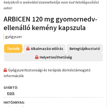
helyükről a weboldal üzemeltetője nem tud felvilágosítást
adni!
ARBICEN 120 mg gyomornedv-
ellenálló kemény kapszula
gyógyszer
Termék
Alkalmazási előírás
Betegtájékoztató
Helyettesíthetőség
Gyógyszerbiztonsági és terápiás döntéstámogató
információk
GYÁRTÓ:
EGIS
HATÓANYAG: