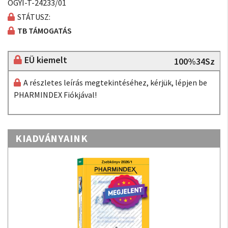
OGYI-T-24233/01
STÁTUSZ:
TB TÁMOGATÁS
EÜ kiemelt
100%34Sz
A részletes leírás megtekintéséhez, kérjük, lépjen be
PHARMINDEX Fiókjával!
KIADVÁNYAINK