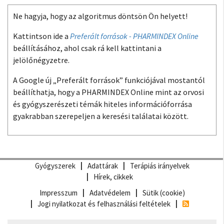
Ne hagyja, hogy az algoritmus döntsön Ön helyett!
Kattintson ide a
Preferált források - PHARMINDEX Online
beállításához, ahol csak rá kell kattintani a
jelölőnégyzetre.
A Google új „Preferált források” funkciójával mostantól
beállíthatja, hogy a PHARMINDEX Online mint az orvosi
és gyógyszerészeti témák hiteles információforrása
gyakrabban szerepeljen a keresési találatai között.
Gyógyszerek
Adattárak
Terápiás irányelvek
Hírek, cikkek
Impresszum
Adatvédelem
Sütik (cookie)
Jogi nyilatkozat és felhasználási feltételek