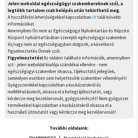
Jelen weboldal egészségügyi szakembereknek szól, a
legtöbb tartalom csak belépés után tekinthető meg.
A hozzáférési lehetőségekkel kapcsolatban
itt
talál bővebb
információkat.
Amennyiben Ön nem az Egészségügyi Nyilvántartási és Képzési
Központ nyilvántartásában szereplő egészségügyi szakember
és/vagy nem az egészségügyben dolgozik, a következő
figyelmeztetés Önnek szól.
Figyelmeztetés!
Az oldalon található információk, amennyiben
azt - jelen weboldal kiadója szándékai ellenére - nem
egészségügyi szakember olvassa, tájékoztató jellegűek,
semmilyen esetben sem helyettesítik szakember véleményét!
Gyógyszerekkel kapcsolatban a kockázatokról és
mellékhatásokról, olvassa el a betegtájékoztatót, vagy
kérdezze meg kezelőorvosát, gyógyszerészét! Nem gyógyszer
termékekkel kapcsolatban a kockázatokról olvassa el a
használati útmutatót vagy kérdezze meg kezelőorvosát!
További oldalaink:
PHARMINDEX
Nyomtatott kiadványok