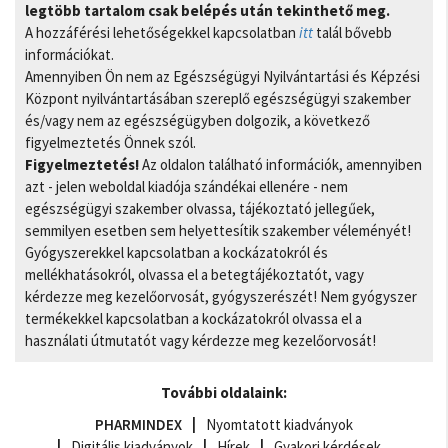
legtöbb tartalom csak belépés után tekinthető meg.
A hozzáférési lehetőségekkel kapcsolatban
itt
talál bővebb
információkat.
Amennyiben Ön nem az Egészségügyi Nyilvántartási és Képzési
Központ nyilvántartásában szereplő egészségügyi szakember
és/vagy nem az egészségügyben dolgozik, a következő
figyelmeztetés Önnek szól.
Figyelmeztetés!
Az oldalon található információk, amennyiben
azt - jelen weboldal kiadója szándékai ellenére - nem
egészségügyi szakember olvassa, tájékoztató jellegűek,
semmilyen esetben sem helyettesítik szakember véleményét!
Gyógyszerekkel kapcsolatban a kockázatokról és
mellékhatásokról, olvassa el a betegtájékoztatót, vagy
kérdezze meg kezelőorvosát, gyógyszerészét! Nem gyógyszer
termékekkel kapcsolatban a kockázatokról olvassa el a
használati útmutatót vagy kérdezze meg kezelőorvosát!
További oldalaink:
PHARMINDEX
Nyomtatott kiadványok
Digitális kiadványok
Hírek
Gyakori kérdések