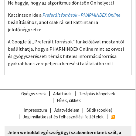
Ne hagyja, hogy az algoritmus döntsön Ön helyett!
Kattintson ide a
Preferált források - PHARMINDEX Online
beállításához, ahol csak rá kell kattintani a
jelölőnégyzetre.
A Google új „Preferált források” funkciójával mostantól
beállíthatja, hogy a PHARMINDEX Online mint az orvosi
és gyógyszerészeti témák hiteles információforrása
gyakrabban szerepeljen a keresési találatai között.
Gyógyszerek
Adattárak
Terápiás irányelvek
Hírek, cikkek
Impresszum
Adatvédelem
Sütik (cookie)
Jogi nyilatkozat és felhasználási feltételek
Jelen weboldal egészségügyi szakembereknek szól, a