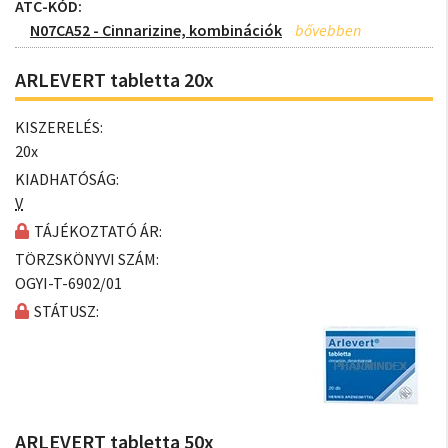
ATC-KÓD:
N07CA52 - Cinnarizine, kombinációk
ARLEVERT tabletta 20x
KISZERELÉS:
20x
KIADHATÓSÁG:
V
TÁJÉKOZTATÓ ÁR:
TÖRZSKÖNYVI SZÁM:
OGYI-T-6902/01
STÁTUSZ:
ARLEVERT tabletta 50x