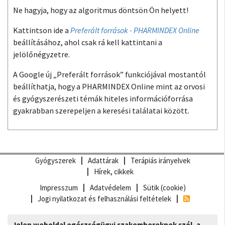
Ne hagyja, hogy az algoritmus döntsön Ön helyett!
Kattintson ide a
Preferált források - PHARMINDEX Online
beállításához, ahol csak rá kell kattintani a
jelölőnégyzetre.
A Google új „Preferált források” funkciójával mostantól
beállíthatja, hogy a PHARMINDEX Online mint az orvosi
és gyógyszerészeti témák hiteles információforrása
gyakrabban szerepeljen a keresési találatai között.
Gyógyszerek
Adattárak
Terápiás irányelvek
Hírek, cikkek
Impresszum
Adatvédelem
Sütik (cookie)
Jogi nyilatkozat és felhasználási feltételek
Jelen weboldal egészségügyi szakembereknek szól, a