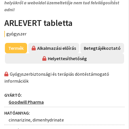
helyükről a weboldal üzemeltetője nem tud felvilágosítást
adni!
ARLEVERT tabletta
gyógyszer
Termék
Alkalmazási előírás
Betegtájékoztató
Helyettesíthetőség
Gyógyszerbiztonsági és terápiás döntéstámogató
információk
GYÁRTÓ:
Goodwill Pharma
HATÓANYAG:
cinnarizine, dimenhydrinate