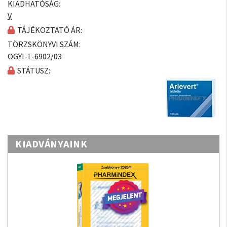
KIADHATÓSÁG:
V
TÁJÉKOZTATÓ ÁR:
TÖRZSKÖNYVI SZÁM:
OGYI-T-6902/03
STÁTUSZ:
KIADVÁNYAINK