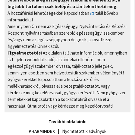
legtöbb tartalom csak belépés után tekinthető meg.
A hozzáférési lehetőségekkel kapcsolatban
itt
talál bővebb
információkat.
Amennyiben Ön nem az Egészségügyi Nyilvántartási és Képzési
Központ nyilvántartásában szereplő egészségügyi szakember
és/vagy nem az egészségügyben dolgozik, a következő
figyelmeztetés Önnek szól.
Figyelmeztetés!
Az oldalon található információk, amennyiben
azt - jelen weboldal kiadója szándékai ellenére - nem
egészségügyi szakember olvassa, tájékoztató jellegűek,
semmilyen esetben sem helyettesítik szakember véleményét!
Gyógyszerekkel kapcsolatban a kockázatokról és
mellékhatásokról, olvassa el a betegtájékoztatót, vagy
kérdezze meg kezelőorvosát, gyógyszerészét! Nem gyógyszer
termékekkel kapcsolatban a kockázatokról olvassa el a
használati útmutatót vagy kérdezze meg kezelőorvosát!
További oldalaink:
PHARMINDEX
Nyomtatott kiadványok