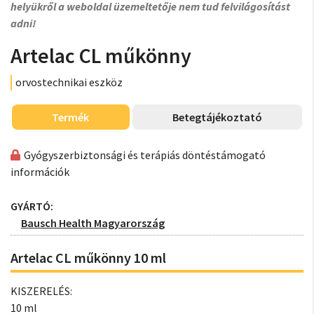
helyükről a weboldal üzemeltetője nem tud felvilágosítást
adni!
Artelac CL műkönny
orvostechnikai eszköz
Termék
Betegtájékoztató
Gyógyszerbiztonsági és terápiás döntéstámogató
információk
GYÁRTÓ:
Bausch Health Magyarország
Artelac CL műkönny 10 ml
KISZERELÉS:
10 ml