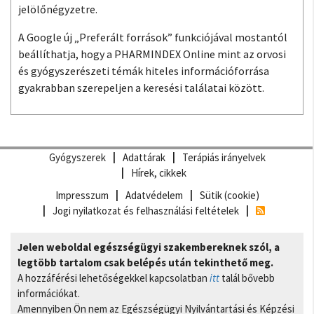
jelölőnégyzetre.
A Google új „Preferált források” funkciójával mostantól
beállíthatja, hogy a PHARMINDEX Online mint az orvosi
és gyógyszerészeti témák hiteles információforrása
gyakrabban szerepeljen a keresési találatai között.
Gyógyszerek
Adattárak
Terápiás irányelvek
Hírek, cikkek
Impresszum
Adatvédelem
Sütik (cookie)
Jogi nyilatkozat és felhasználási feltételek
Jelen weboldal egészségügyi szakembereknek szól, a
legtöbb tartalom csak belépés után tekinthető meg.
A hozzáférési lehetőségekkel kapcsolatban
itt
talál bővebb
információkat.
Amennyiben Ön nem az Egészségügyi Nyilvántartási és Képzési