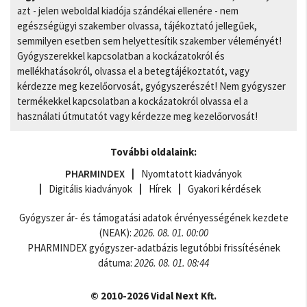
azt - jelen weboldal kiadója szándékai ellenére - nem
egészségügyi szakember olvassa, tájékoztató jellegűek,
semmilyen esetben sem helyettesítik szakember véleményét!
Gyógyszerekkel kapcsolatban a kockázatokról és
mellékhatásokról, olvassa el a betegtájékoztatót, vagy
kérdezze meg kezelőorvosát, gyógyszerészét! Nem gyógyszer
termékekkel kapcsolatban a kockázatokról olvassa el a
használati útmutatót vagy kérdezze meg kezelőorvosát!
További oldalaink:
PHARMINDEX
Nyomtatott kiadványok
Digitális kiadványok
Hírek
Gyakori kérdések
Gyógyszer ár- és támogatási adatok érvényességének kezdete
(NEAK):
2026. 08. 01. 00:00
PHARMINDEX gyógyszer-adatbázis legutóbbi frissítésének
dátuma:
2026. 08. 01. 08:44
© 2010-2026 Vidal Next Kft.