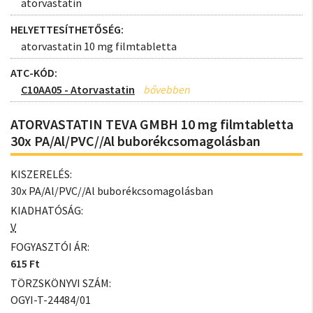
atorvastatin
HELYETTESÍTHETŐSÉG:
atorvastatin 10 mg filmtabletta
ATC-KÓD:
C10AA05 - Atorvastatin
ATORVASTATIN TEVA GMBH 10 mg filmtabletta
30x PA/Al/PVC//Al buborékcsomagolásban
KISZERELÉS:
30x PA/Al/PVC//Al buborékcsomagolásban
KIADHATÓSÁG:
V
FOGYASZTÓI ÁR:
615 Ft
TÖRZSKÖNYVI SZÁM:
OGYI-T-24484/01