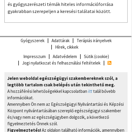
és gyógyszerészeti témák hiteles információforrása
gyakrabban szerepeljen a keresési találatai között.
Gyógyszerek
Adattárak
Terápiás irányelvek
Hírek, cikkek
Impresszum
Adatvédelem
Sütik (cookie)
Jogi nyilatkozat és felhasználási feltételek
Jelen weboldal egészségügyi szakembereknek szól, a
legtöbb tartalom csak belépés után tekinthető meg.
A hozzáférési lehetőségekkel kapcsolatban
itt
talál bővebb
információkat.
Amennyiben Ön nem az Egészségügyi Nyilvántartási és Képzési
Központ nyilvántartásában szereplő egészségügyi szakember
és/vagy nem az egészségügyben dolgozik, a következő
figyelmeztetés Önnek szól.
Figyelmeztetés!
Az oldalon található információk, amennyiben