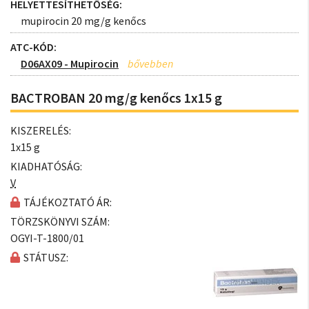
HELYETTESÍTHETŐSÉG:
mupirocin 20 mg/g kenőcs
ATC-KÓD:
D06AX09 - Mupirocin
BACTROBAN 20 mg/g kenőcs 1x15 g
KISZERELÉS:
1x15 g
KIADHATÓSÁG:
V
TÁJÉKOZTATÓ ÁR:
TÖRZSKÖNYVI SZÁM:
OGYI-T-1800/01
STÁTUSZ: