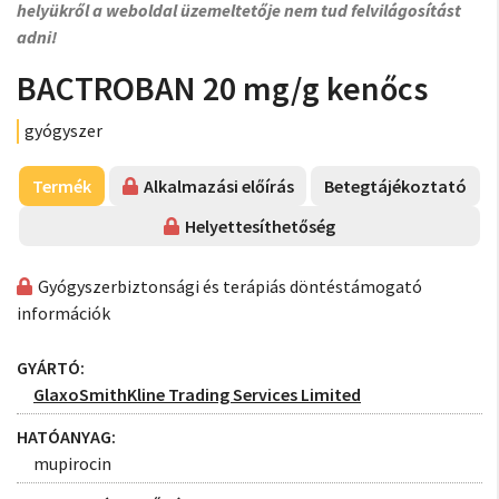
helyükről a weboldal üzemeltetője nem tud felvilágosítást
adni!
BACTROBAN 20 mg/g kenőcs
gyógyszer
Termék
Alkalmazási előírás
Betegtájékoztató
Helyettesíthetőség
Gyógyszerbiztonsági és terápiás döntéstámogató
információk
GYÁRTÓ:
GlaxoSmithKline Trading Services Limited
HATÓANYAG:
mupirocin