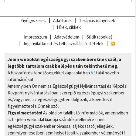
Gyógyszerek
Adattárak
Terápiás irányelvek
Hírek, cikkek
Impresszum
Adatvédelem
Sütik (cookie)
Jogi nyilatkozat és felhasználási feltételek
Jelen weboldal egészségügyi szakembereknek szól, a
legtöbb tartalom csak belépés után tekinthető meg.
A hozzáférési lehetőségekkel kapcsolatban
itt
talál bővebb
információkat.
Amennyiben Ön nem az Egészségügyi Nyilvántartási és Képzési
Központ nyilvántartásában szereplő egészségügyi szakember
és/vagy nem az egészségügyben dolgozik, a következő
figyelmeztetés Önnek szól.
Figyelmeztetés!
Az oldalon található információk, amennyiben
azt - jelen weboldal kiadója szándékai ellenére - nem
egészségügyi szakember olvassa, tájékoztató jellegűek,
semmilyen esetben sem helyettesítik szakember véleményét!