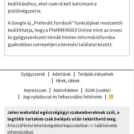
beállításához, ahol csak rá kell kattintani a
jelölőnégyzetre.
A Google új „Preferált források” funkciójával mostantól
beállíthatja, hogy a PHARMINDEX Online mint az orvosi
és gyógyszerészeti témák hiteles információforrása
gyakrabban szerepeljen a keresési találatai között.
Gyógyszerek
Adattárak
Terápiás irányelvek
Hírek, cikkek
Impresszum
Adatvédelem
Sütik (cookie)
Jogi nyilatkozat és felhasználási feltételek
Jelen weboldal egészségügyi szakembereknek szól, a
legtöbb tartalom csak belépés után tekinthető meg.
A hozzáférési lehetőségekkel kapcsolatban
itt
talál bővebb
információkat.