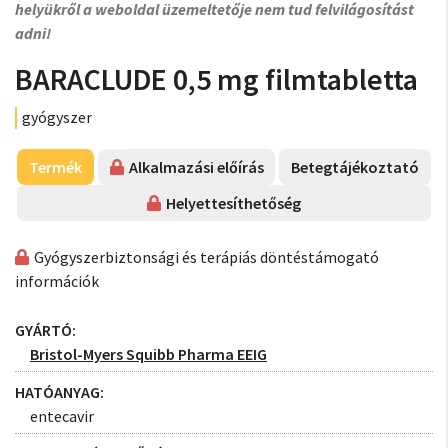
helyükről a weboldal üzemeltetője nem tud felvilágosítást
adni!
BARACLUDE 0,5 mg filmtabletta
gyógyszer
Termék
Alkalmazási előírás
Betegtájékoztató
Helyettesíthetőség
Gyógyszerbiztonsági és terápiás döntéstámogató
információk
GYÁRTÓ:
Bristol-Myers Squibb Pharma EEIG
HATÓANYAG:
entecavir