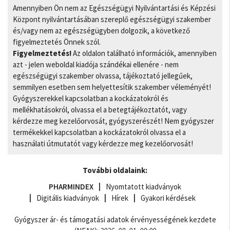
Amennyiben Ön nem az Egészségügyi Nyilvántartási és Képzési
Központ nyilvántartásában szereplő egészségügyi szakember
és/vagy nem az egészségügyben dolgozik, a következő
figyelmeztetés Önnek szól.
Figyelmeztetés!
Az oldalon található információk, amennyiben
azt - jelen weboldal kiadója szándékai ellenére - nem
egészségügyi szakember olvassa, tájékoztató jellegűek,
semmilyen esetben sem helyettesítik szakember véleményét!
Gyógyszerekkel kapcsolatban a kockázatokról és
mellékhatásokról, olvassa el a betegtájékoztatót, vagy
kérdezze meg kezelőorvosát, gyógyszerészét! Nem gyógyszer
termékekkel kapcsolatban a kockázatokról olvassa el a
használati útmutatót vagy kérdezze meg kezelőorvosát!
További oldalaink:
PHARMINDEX
Nyomtatott kiadványok
Digitális kiadványok
Hírek
Gyakori kérdések
Gyógyszer ár- és támogatási adatok érvényességének kezdete