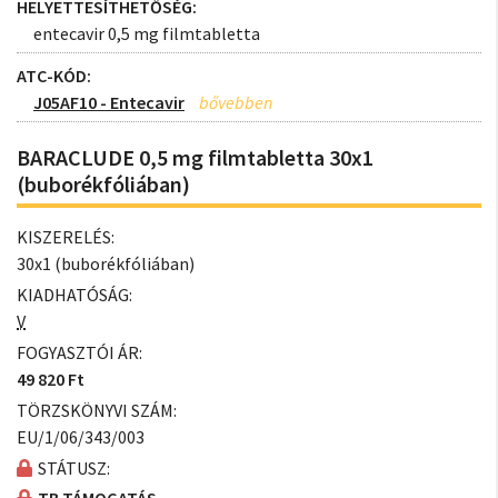
HELYETTESÍTHETŐSÉG:
entecavir 0,5 mg filmtabletta
ATC-KÓD:
J05AF10 - Entecavir
BARACLUDE 0,5 mg filmtabletta 30x1
(buborékfóliában)
KISZERELÉS:
30x1 (buborékfóliában)
KIADHATÓSÁG:
V
FOGYASZTÓI ÁR:
49 820 Ft
TÖRZSKÖNYVI SZÁM:
EU/1/06/343/003
STÁTUSZ: