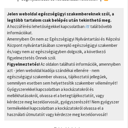
Jelen weboldal egészségügyi szakembereknek szól, a
legtöbb tartalom csak belépés után tekinthető meg.
A hozzáférési lehetőségekkel kapcsolatban
itt
talál bővebb
információkat.
Amennyiben Ön nem az Egészségügyi Nyilvántartási és Képzési
Központ nyilvántartásában szereplő egészségügyi szakember
és/vagy nem az egészségügyben dolgozik, a következő
figyelmeztetés Önnek szól.
Figyelmeztetés!
Az oldalon található információk, amennyiben
azt - jelen weboldal kiadója szándékai ellenére - nem
egészségügyi szakember olvassa, tájékoztató jellegűek,
semmilyen esetben sem helyettesítik szakember véleményét!
Gyógyszerekkel kapcsolatban a kockázatokról és
mellékhatásokról, olvassa el a betegtájékoztatót, vagy
kérdezze meg kezelőorvosát, gyógyszerészét! Nem gyógyszer
termékekkel kapcsolatban a kockázatokról olvassa el a
használati útmutatót vagy kérdezze meg kezelőorvosát!