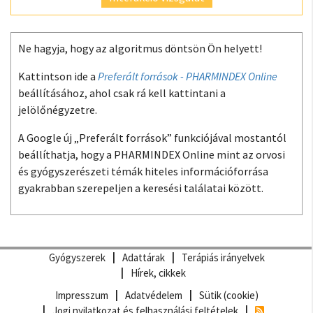
Ne hagyja, hogy az algoritmus döntsön Ön helyett!
Kattintson ide a
Preferált források - PHARMINDEX Online
beállításához, ahol csak rá kell kattintani a
jelölőnégyzetre.
A Google új „Preferált források” funkciójával mostantól
beállíthatja, hogy a PHARMINDEX Online mint az orvosi
és gyógyszerészeti témák hiteles információforrása
gyakrabban szerepeljen a keresési találatai között.
Gyógyszerek
Adattárak
Terápiás irányelvek
Hírek, cikkek
Impresszum
Adatvédelem
Sütik (cookie)
Jogi nyilatkozat és felhasználási feltételek