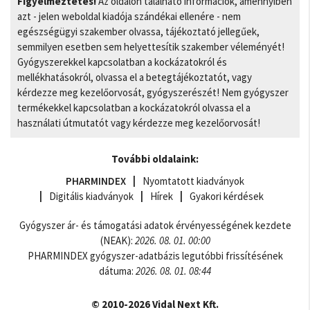
Figyelmeztetés!
Az oldalon található információk, amennyiben
azt - jelen weboldal kiadója szándékai ellenére - nem
egészségügyi szakember olvassa, tájékoztató jellegűek,
semmilyen esetben sem helyettesítik szakember véleményét!
Gyógyszerekkel kapcsolatban a kockázatokról és
mellékhatásokról, olvassa el a betegtájékoztatót, vagy
kérdezze meg kezelőorvosát, gyógyszerészét! Nem gyógyszer
termékekkel kapcsolatban a kockázatokról olvassa el a
használati útmutatót vagy kérdezze meg kezelőorvosát!
További oldalaink:
PHARMINDEX
Nyomtatott kiadványok
Digitális kiadványok
Hírek
Gyakori kérdések
Gyógyszer ár- és támogatási adatok érvényességének kezdete
(NEAK):
2026. 08. 01. 00:00
PHARMINDEX gyógyszer-adatbázis legutóbbi frissítésének
dátuma:
2026. 08. 01. 08:44
© 2010-2026 Vidal Next Kft.