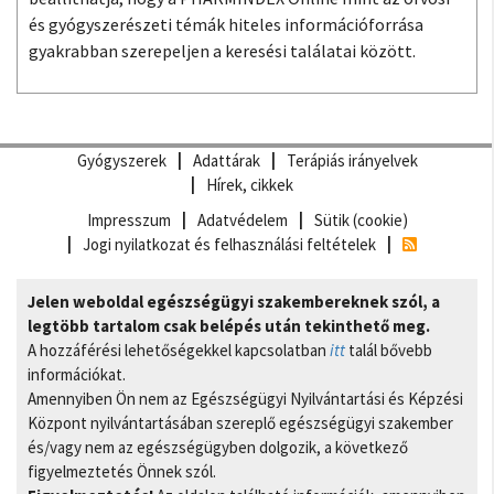
és gyógyszerészeti témák hiteles információforrása
gyakrabban szerepeljen a keresési találatai között.
Gyógyszerek
Adattárak
Terápiás irányelvek
Hírek, cikkek
Impresszum
Adatvédelem
Sütik (cookie)
Jogi nyilatkozat és felhasználási feltételek
Jelen weboldal egészségügyi szakembereknek szól, a
legtöbb tartalom csak belépés után tekinthető meg.
A hozzáférési lehetőségekkel kapcsolatban
itt
talál bővebb
információkat.
Amennyiben Ön nem az Egészségügyi Nyilvántartási és Képzési
Központ nyilvántartásában szereplő egészségügyi szakember
és/vagy nem az egészségügyben dolgozik, a következő
figyelmeztetés Önnek szól.