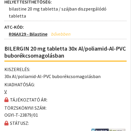
HELYETTESÍTHETŐSÉG:
bilastine 20 mg tabletta / szájban diszpergálódó
tabletta
ATC-KÓD:
R06AX29 - Bilastine
BILERGIN 20 mg tabletta 30x Al/poliamid-Al-PVC
buborékcsomagolásban
KISZERELÉS:
30x Al/poliamid-Al-PVC buborékcsomagolásban
KIADHATÓSÁG:
V
TÁJÉKOZTATÓ ÁR:
TÖRZSKÖNYVI SZÁM:
OGYI-T-23879/01
STÁTUSZ: