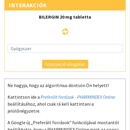
INTERAKCIÓK
BILERGIN 20 mg tabletta
Interakció vizsgálat
Ne hagyja, hogy az algoritmus döntsön Ön helyett!
Kattintson ide a
Preferált források - PHARMINDEX Online
beállításához, ahol csak rá kell kattintani a
jelölőnégyzetre.
A Google új „Preferált források” funkciójával mostantól
beállíthatja, hogy a PHARMINDEX Online mint az orvosi