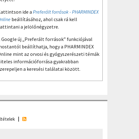
attintson ide a
Preferált források - PHARMINDEX
nline
beállításához, ahol csak rá kell
attintani a jelölőnégyzetre.
 Google új „Preferált források” funkciójával
ostantól beállíthatja, hogy a PHARMINDEX
nline mint az orvosi és gyógyszerészeti témák
iteles információforrása gyakrabban
zerepeljen a keresési találatai között.
ltételek