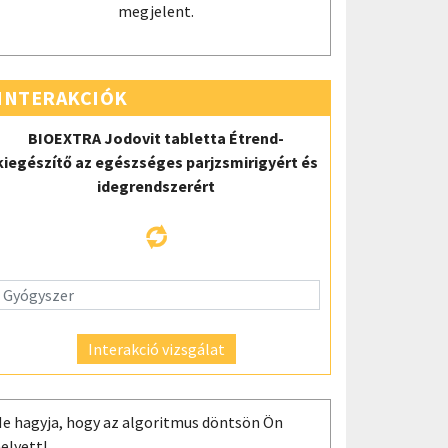
megjelent.
INTERAKCIÓK
BIOEXTRA Jodovit tabletta Étrend-
kiegészítő az egészséges parjzsmirigyért és
idegrendszerért
Interakció vizsgálat
e hagyja, hogy az algoritmus döntsön Ön
elyett!