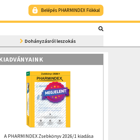
Belépés PHARMINDEX Fiókkal
Dohányzásról leszokás
KIADVÁNYAINK
A PHARMINDEX Zsebkönyv 2026/1 kiadása