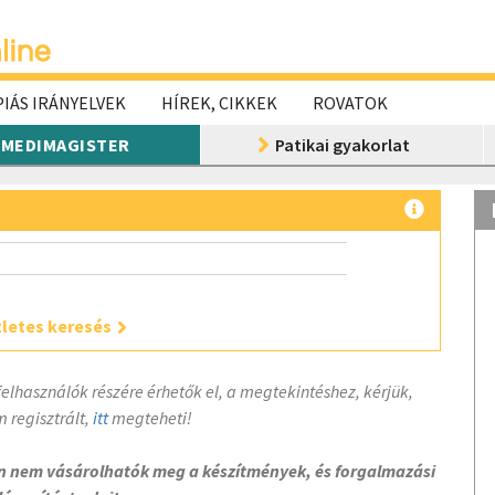
IÁS IRÁNYELVEK
HÍREK, CIKKEK
ROVATOK
MEDIMAGISTER
Patikai gyakorlat
letes keresés
felhasználók részére érhetők el, a megtekintéshez, kérjük,
 regisztrált,
itt
megteheti!
on nem vásárolhatók meg a készítmények, és forgalmazási