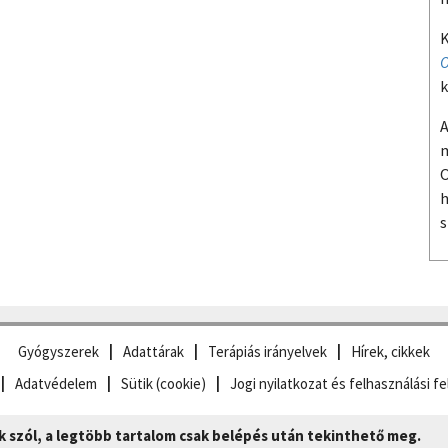
K
O
k
A
m
O
h
s
Gyógyszerek
Adattárak
Terápiás irányelvek
Hírek, cikkek
Adatvédelem
Sütik (cookie)
Jogi nyilatkozat és felhasználási fe
szól, a legtöbb tartalom csak belépés után tekinthető meg.