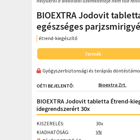
helyükről a weboldal üzemeltetője nem tud felvi
BIOEXTRA Jodovit tablett
egészséges parjzsmirigyé
étrend-kiegészítő
Termék
Gyógyszerbiztonsági és terápiás döntéstám
Bioextra Zrt.
OÉTI BEJELENTŐ:
BIOEXTRA Jodovit tabletta Étrend-kieg
idegrendszerért 30x
KISZERELÉS:
30x
KIADHATÓSÁG:
VN