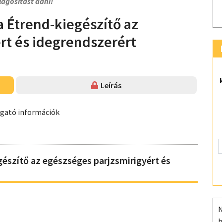
lágosítást adni!
a Étrend-kiegészítő az
rt és idegrendszerért
Leírás
ogató információk
észítő az egészséges parjzsmirigyért és
N
h