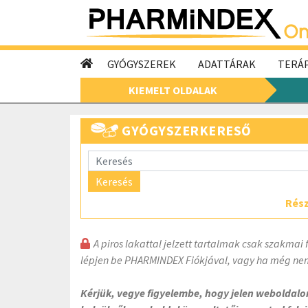
GYÓGYSZEREK
ADATTÁRAK
TERÁP
KIEMELT OLDALAK
GYÓGYSZERKERESŐ
Keresés
Rész
A piros lakattal jelzett tartalmak csak szakmai 
lépjen be PHARMINDEX Fiókjával, vagy ha még nem
Kérjük, vegye figyelembe, hogy jelen weboldal