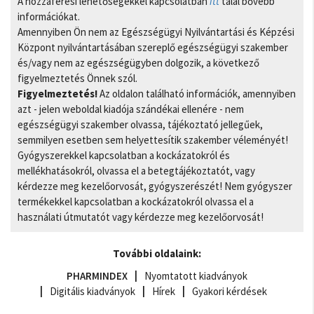
A hozzáférési lehetőségekkel kapcsolatban
itt
talál bővebb
információkat.
Amennyiben Ön nem az Egészségügyi Nyilvántartási és Képzési
Központ nyilvántartásában szereplő egészségügyi szakember
és/vagy nem az egészségügyben dolgozik, a következő
figyelmeztetés Önnek szól.
Figyelmeztetés!
Az oldalon található információk, amennyiben
azt - jelen weboldal kiadója szándékai ellenére - nem
egészségügyi szakember olvassa, tájékoztató jellegűek,
semmilyen esetben sem helyettesítik szakember véleményét!
Gyógyszerekkel kapcsolatban a kockázatokról és
mellékhatásokról, olvassa el a betegtájékoztatót, vagy
kérdezze meg kezelőorvosát, gyógyszerészét! Nem gyógyszer
termékekkel kapcsolatban a kockázatokról olvassa el a
használati útmutatót vagy kérdezze meg kezelőorvosát!
További oldalaink:
PHARMINDEX
Nyomtatott kiadványok
Digitális kiadványok
Hírek
Gyakori kérdések