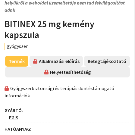
helyükről a weboldal üzemeltetője nem tud felvilágosítást
adni!
BITINEX 25 mg kemény
kapszula
gyógyszer
Termék
Alkalmazási előírás
Betegtájékoztató
Helyettesíthetőség
Gyógyszerbiztonsági és terápiás döntéstámogató
információk
GYÁRTÓ:
EGIS
HATÓANYAG: