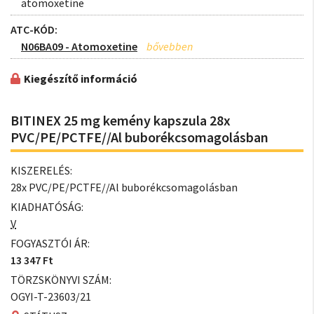
atomoxetine
ATC-KÓD:
N06BA09 - Atomoxetine
Kiegészítő információ
BITINEX 25 mg kemény kapszula 28x
PVC/PE/PCTFE//Al buborékcsomagolásban
KISZERELÉS:
28x PVC/PE/PCTFE//Al buborékcsomagolásban
KIADHATÓSÁG:
V
FOGYASZTÓI ÁR:
13 347 Ft
TÖRZSKÖNYVI SZÁM:
OGYI-T-23603/21