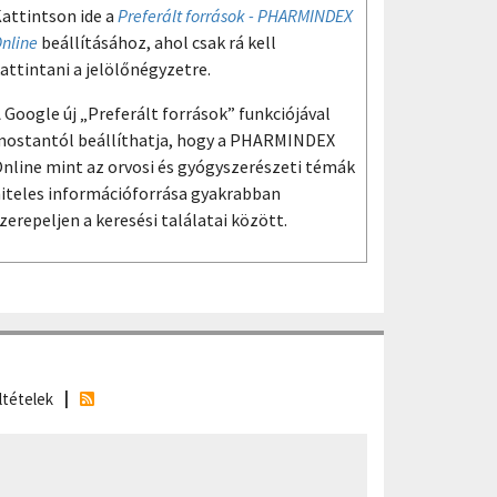
attintson ide a
Preferált források - PHARMINDEX
nline
beállításához, ahol csak rá kell
attintani a jelölőnégyzetre.
 Google új „Preferált források” funkciójával
ostantól beállíthatja, hogy a PHARMINDEX
nline mint az orvosi és gyógyszerészeti témák
iteles információforrása gyakrabban
zerepeljen a keresési találatai között.
ltételek