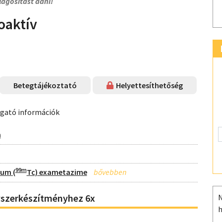
lágosítást adni!
oaktív
Betegtájékoztató
Helyettesíthetőség
ogató információk
a
99m
ium (
Tc) exametazime
yszerkészítményhez 6x
N
h