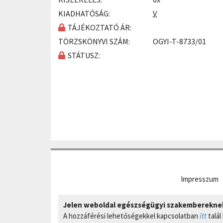
KIADHATÓSÁG:
V
TÁJÉKOZTATÓ ÁR:
TÖRZSKÖNYVI SZÁM:
OGYI-T-8733/01
STÁTUSZ:
Impresszum
Jelen weboldal egészségügyi szakembereknek 
A hozzáférési lehetőségekkel kapcsolatban
itt
talál