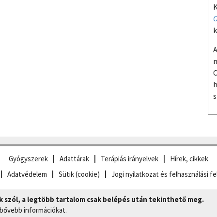
K
O
k
A
m
O
h
s
Gyógyszerek
Adattárak
Terápiás irányelvek
Hírek, cikkek
Adatvédelem
Sütik (cookie)
Jogi nyilatkozat és felhasználási fe
szól, a legtöbb tartalom csak belépés után tekinthető meg.
 bővebb információkat.