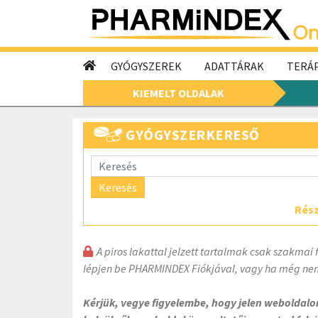
GYÓGYSZEREK
ADATTÁRAK
TERÁP
KIEMELT OLDALAK
GYÓGYSZERKERESŐ
Keresés
Rész
A piros lakattal jelzett tartalmak csak szakmai 
lépjen be PHARMINDEX Fiókjával, vagy ha még nem
Kérjük, vegye figyelembe, hogy jelen weboldal