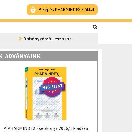
Belépés PHARMINDEX Fiókkal
Dohányzásról leszokás
KIADVÁNYAINK
A PHARMINDEX Zsebkönyv 2026/1 kiadása