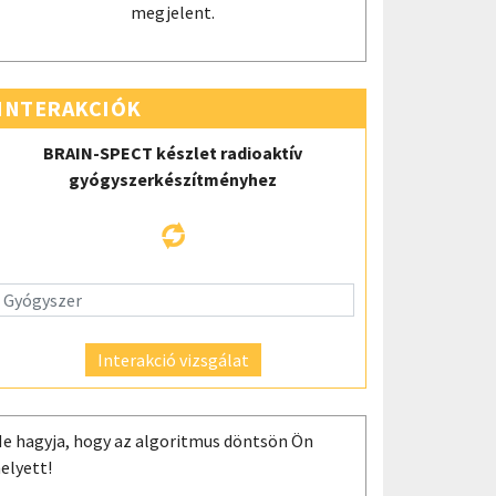
megjelent.
INTERAKCIÓK
BRAIN-SPECT készlet radioaktív
gyógyszerkészítményhez
Interakció vizsgálat
e hagyja, hogy az algoritmus döntsön Ön
elyett!