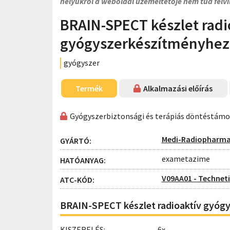
helyükről a weboldal üzemeltetője nem tud felvi
BRAIN-SPECT készlet radi
gyógyszerkészítményhez
gyógyszer
Termék
Alkalmazási előírás
Gyógyszerbiztonsági és terápiás döntéstám
Medi-Radiopharm
GYÁRTÓ:
exametazime
HATÓANYAG:
V09AA01 - Technet
ATC-KÓD:
BRAIN-SPECT készlet radioaktív gyóg
KISZERELÉS:
6x