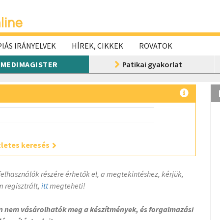
IÁS IRÁNYELVEK
HÍREK, CIKKEK
ROVATOK
MEDIMAGISTER
Patikai gyakorlat
letes keresés
felhasználók részére érhetők el, a megtekintéshez, kérjük,
 regisztrált,
itt
megteheti!
on nem vásárolhatók meg a készítmények, és forgalmazási