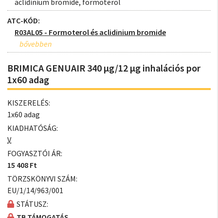
aclidinium bromide, formoterol
ATC-KÓD:
R03AL05 - Formoterol és aclidinium bromide
BRIMICA GENUAIR 340 µg/12 µg inhalációs por
1x60 adag
KISZERELÉS:
1x60 adag
KIADHATÓSÁG:
V
FOGYASZTÓI ÁR:
15 408 Ft
TÖRZSKÖNYVI SZÁM:
EU/1/14/963/001
STÁTUSZ:
TB TÁMOGATÁS