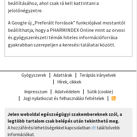
beállításához, ahol csak rá kell kattintani a
jelölőnégyzetre.
A Google új „Preferált források” funkciójával mostantól
beállíthatja, hogy a PHARMINDEX Online mint az orvosi
és gyógyszerészeti témák hiteles információforrása
gyakrabban szerepeljen a keresési találatai között.
Gyógyszerek
Adattárak
Terápiás irányelvek
Hírek, cikkek
Impresszum
Adatvédelem
Sütik (cookie)
Jogi nyilatkozat és felhasználási feltételek
Jelen weboldal egészségügyi szakembereknek szól, a
legtöbb tartalom csak belépés után tekinthető meg.
A hozzáférési lehetőségekkel kapcsolatban
itt
talál bővebb
információkat.