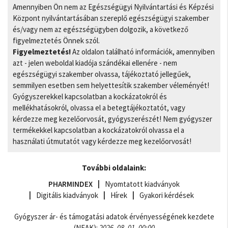
Amennyiben Ön nem az Egészségügyi Nyilvántartási és Képzési
Központ nyilvántartásában szereplő egészségügyi szakember
és/vagy nem az egészségügyben dolgozik, a következő
figyelmeztetés Önnek szól.
Figyelmeztetés!
Az oldalon található információk, amennyiben
azt - jelen weboldal kiadója szándékai ellenére - nem
egészségügyi szakember olvassa, tájékoztató jellegűek,
semmilyen esetben sem helyettesítik szakember véleményét!
Gyógyszerekkel kapcsolatban a kockázatokról és
mellékhatásokról, olvassa el a betegtájékoztatót, vagy
kérdezze meg kezelőorvosát, gyógyszerészét! Nem gyógyszer
termékekkel kapcsolatban a kockázatokról olvassa el a
használati útmutatót vagy kérdezze meg kezelőorvosát!
További oldalaink:
PHARMINDEX
Nyomtatott kiadványok
Digitális kiadványok
Hírek
Gyakori kérdések
Gyógyszer ár- és támogatási adatok érvényességének kezdete
(NEAK):
2026. 08. 01. 00:00