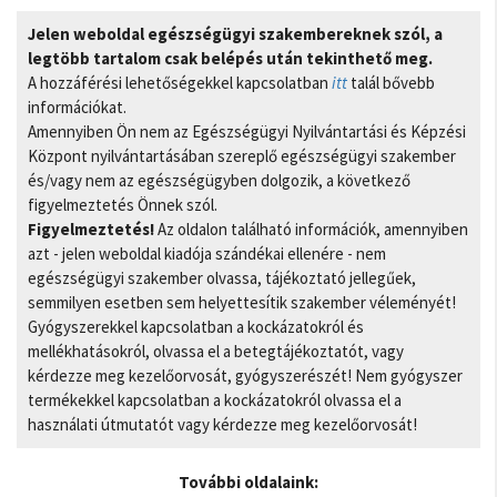
Jelen weboldal egészségügyi szakembereknek szól, a
legtöbb tartalom csak belépés után tekinthető meg.
A hozzáférési lehetőségekkel kapcsolatban
itt
talál bővebb
információkat.
Amennyiben Ön nem az Egészségügyi Nyilvántartási és Képzési
Központ nyilvántartásában szereplő egészségügyi szakember
és/vagy nem az egészségügyben dolgozik, a következő
figyelmeztetés Önnek szól.
Figyelmeztetés!
Az oldalon található információk, amennyiben
azt - jelen weboldal kiadója szándékai ellenére - nem
egészségügyi szakember olvassa, tájékoztató jellegűek,
semmilyen esetben sem helyettesítik szakember véleményét!
Gyógyszerekkel kapcsolatban a kockázatokról és
mellékhatásokról, olvassa el a betegtájékoztatót, vagy
kérdezze meg kezelőorvosát, gyógyszerészét! Nem gyógyszer
termékekkel kapcsolatban a kockázatokról olvassa el a
használati útmutatót vagy kérdezze meg kezelőorvosát!
További oldalaink: