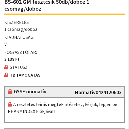
BS-602 GM tesztcsík 50db/doboz 1
csomag/doboz
KISZERELÉS:
1 csomag/doboz
KIADHATÓSÁG:
V
FOGYASZTÓI ÁR:
3 138 Ft
STÁTUSZ:
TB TÁMOGATÁS
GYSE normatív
Normatív0424120603
A részletes leírás megtekintéséhez, kérjük, lépjen be
PHARMINDEX Fiókjával!