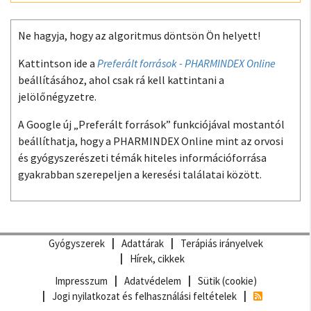
Ne hagyja, hogy az algoritmus döntsön Ön helyett!
Kattintson ide a
Preferált források - PHARMINDEX Online
beállításához, ahol csak rá kell kattintani a
jelölőnégyzetre.
A Google új „Preferált források” funkciójával mostantól
beállíthatja, hogy a PHARMINDEX Online mint az orvosi
és gyógyszerészeti témák hiteles információforrása
gyakrabban szerepeljen a keresési találatai között.
Gyógyszerek
Adattárak
Terápiás irányelvek
Hírek, cikkek
Impresszum
Adatvédelem
Sütik (cookie)
Jogi nyilatkozat és felhasználási feltételek