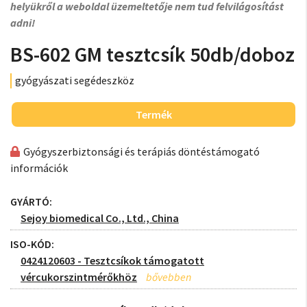
helyükről a weboldal üzemeltetője nem tud felvilágosítást
adni!
BS-602 GM tesztcsík 50db/doboz
gyógyászati segédeszköz
Termék
Gyógyszerbiztonsági és terápiás döntéstámogató
információk
GYÁRTÓ:
Sejoy biomedical Co., Ltd., China
ISO-KÓD:
0424120603 - Tesztcsíkok támogatott
vércukorszintmérőkhöz